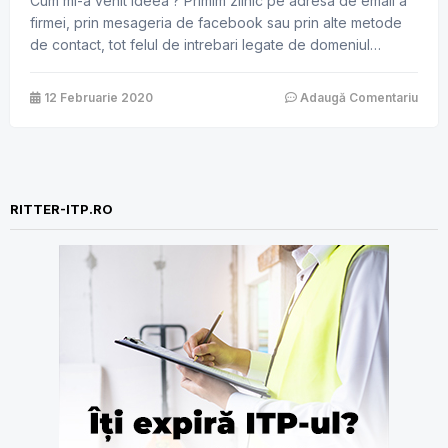
Cum mi-a venit ideea ? Primim zilnic pe adresa de email a
firmei, prin mesageria de facebook sau prin alte metode
de contact, tot felul de intrebari legate de domeniul
asigurarilor. Am observat ca multe dintre intrebari se
repeta, pe internet nu prea exista ( mai deloc ) informatii
12 Februarie 2020
Adaugă Comentariu
pratice din domeniul asigurarilor sau, daca […]
RITTER-ITP.RO