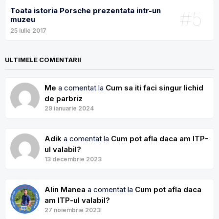
Toata istoria Porsche prezentata intr-un
#5
muzeu
25 iulie 2017
ULTIMELE COMENTARII
Me
a comentat la
Cum sa iti faci singur lichid
de parbriz
29 ianuarie 2024
Adik
a comentat la
Cum pot afla daca am ITP-
ul valabil?
13 decembrie 2023
Alin Manea
a comentat la
Cum pot afla daca
am ITP-ul valabil?
27 noiembrie 2023