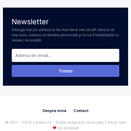
Newsletter
Adaugă mai jos adresa ta de mail dacă vrei să afli când și ce
mai scriu. Adresa va rămâne personală și nu va fi împărtășită cu
nimeni, niciodată!
Despre mine
Contact
© 2017 - 2026 catalinv.ro - Toate drepturile rezervate | Devel with
♥
by
wpdevel