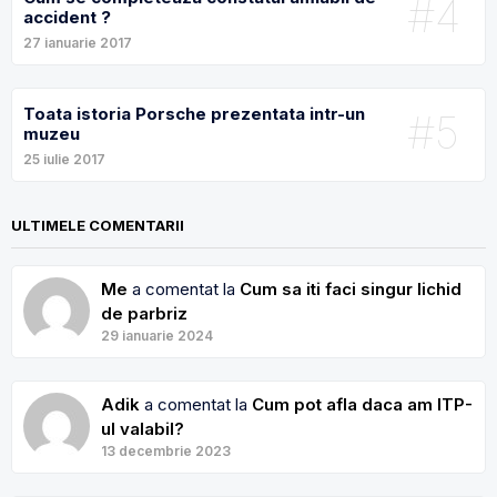
#4
accident ?
27 ianuarie 2017
Toata istoria Porsche prezentata intr-un
#5
muzeu
25 iulie 2017
ULTIMELE COMENTARII
Me
a comentat la
Cum sa iti faci singur lichid
de parbriz
29 ianuarie 2024
Adik
a comentat la
Cum pot afla daca am ITP-
ul valabil?
13 decembrie 2023