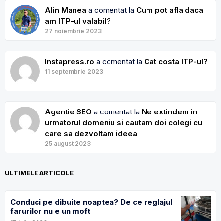
Alin Manea
a comentat la
Cum pot afla daca
am ITP-ul valabil?
27 noiembrie 2023
Instapress.ro
a comentat la
Cat costa ITP-ul?
11 septembrie 2023
Agentie SEO
a comentat la
Ne extindem in
urmatorul domeniu si cautam doi colegi cu
care sa dezvoltam ideea
25 august 2023
ULTIMELE ARTICOLE
Conduci pe dibuite noaptea? De ce reglajul
farurilor nu e un moft