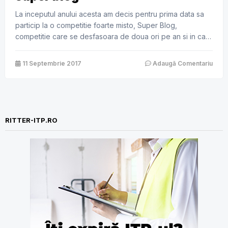
La inceputul anului acesta am decis pentru prima data sa
particip la o competitie foarte misto, Super Blog,
competitie care se desfasoara de doua ori pe an si in care
bloggeri scriu diverse articole cu teme impuse de catre
sponsorii competitiei. Astfel incat, daca tot m-am aventurat
11 Septembrie 2017
Adaugă Comentariu
in competitia din primavara si am reusit sa […]
RITTER-ITP.RO