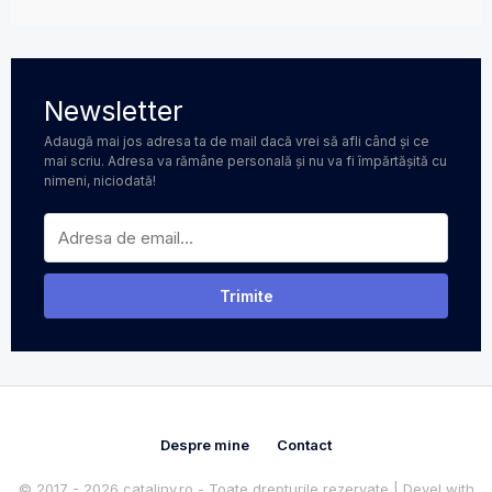
Newsletter
Adaugă mai jos adresa ta de mail dacă vrei să afli când și ce
mai scriu. Adresa va rămâne personală și nu va fi împărtășită cu
nimeni, niciodată!
Despre mine
Contact
© 2017 - 2026 catalinv.ro - Toate drepturile rezervate | Devel with