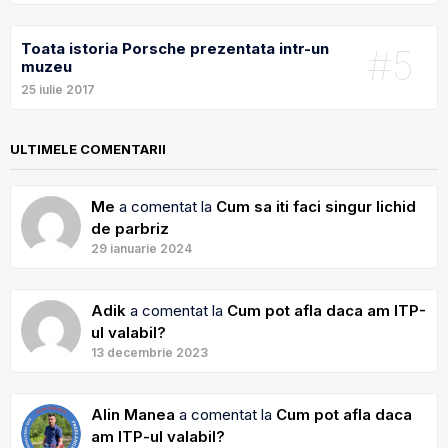
Toata istoria Porsche prezentata intr-un
#5
muzeu
25 iulie 2017
ULTIMELE COMENTARII
Me
a comentat la
Cum sa iti faci singur lichid
de parbriz
29 ianuarie 2024
Adik
a comentat la
Cum pot afla daca am ITP-
ul valabil?
13 decembrie 2023
Alin Manea
a comentat la
Cum pot afla daca
am ITP-ul valabil?