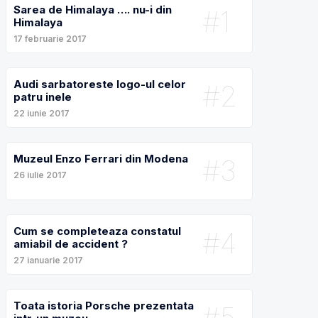
Sarea de Himalaya …. nu-i din
#1
Himalaya
17 februarie 2017
Audi sarbatoreste logo-ul celor
#2
patru inele
22 iunie 2017
Muzeul Enzo Ferrari din Modena
#3
26 iulie 2017
Cum se completeaza constatul
#4
amiabil de accident ?
27 ianuarie 2017
Toata istoria Porsche prezentata
#5