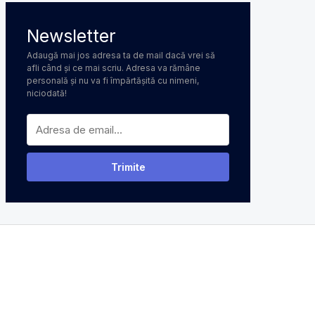
Newsletter
Adaugă mai jos adresa ta de mail dacă vrei să
afli când și ce mai scriu. Adresa va rămâne
personală și nu va fi împărtășită cu nimeni,
niciodată!