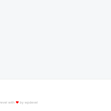
 Devel with
♥
by
wpdevel