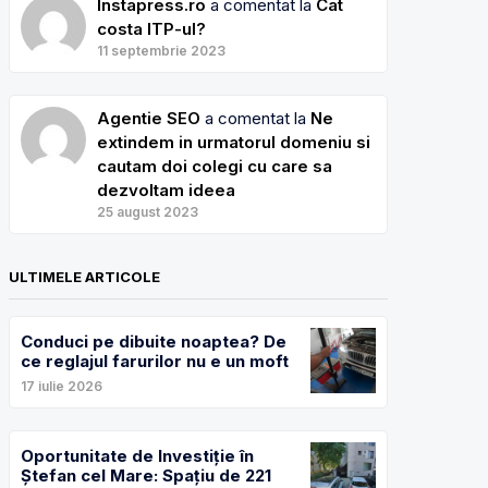
Instapress.ro
a comentat la
Cat
costa ITP-ul?
11 septembrie 2023
Agentie SEO
a comentat la
Ne
extindem in urmatorul domeniu si
cautam doi colegi cu care sa
dezvoltam ideea
25 august 2023
ULTIMELE ARTICOLE
Conduci pe dibuite noaptea? De
ce reglajul farurilor nu e un moft
17 iulie 2026
Oportunitate de Investiție în
Ștefan cel Mare: Spațiu de 221