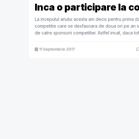
Inca o participare la 
La inceputul anului acesta am decis pentru prima da
competitie care se desfasoara de doua ori pe an si
de catre sponsorii competitiei. Astfel incat, daca t
sa […]
11 Septembrie 2017