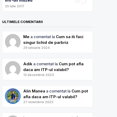
intr-un muzeu
25 iulie 2017
ULTIMELE COMENTARII
Me
a comentat la
Cum sa iti faci
singur lichid de parbriz
29 ianuarie 2024
Adik
a comentat la
Cum pot afla
daca am ITP-ul valabil?
13 decembrie 2023
Alin Manea
a comentat la
Cum pot
afla daca am ITP-ul valabil?
27 noiembrie 2023