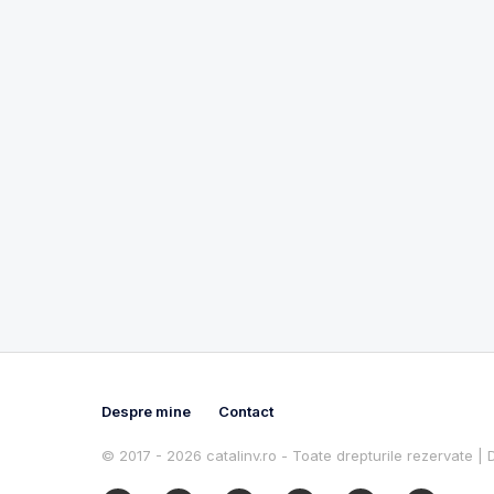
Despre mine
Contact
© 2017 - 2026 catalinv.ro - Toate drepturile rezervate |