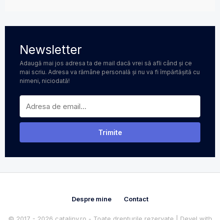
Newsletter
Adaugă mai jos adresa ta de mail dacă vrei să afli când și ce
mai scriu. Adresa va rămâne personală și nu va fi împărtășită cu
nimeni, niciodată!
Despre mine
Contact
© 2017 - 2026 catalinv.ro - Toate drepturile rezervate | Devel with