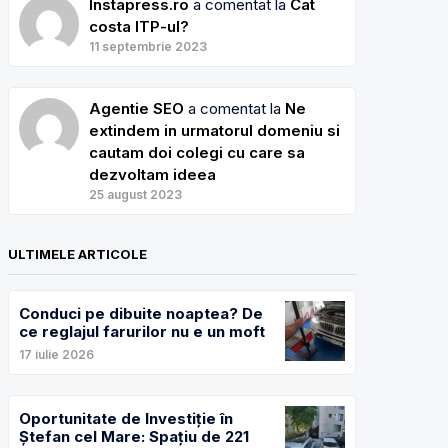
Instapress.ro
a comentat la
Cat
costa ITP-ul?
11 septembrie 2023
Agentie SEO
a comentat la
Ne
extindem in urmatorul domeniu si
cautam doi colegi cu care sa
dezvoltam ideea
25 august 2023
ULTIMELE ARTICOLE
Conduci pe dibuite noaptea? De
ce reglajul farurilor nu e un moft
17 iulie 2026
Oportunitate de Investiție în
Ștefan cel Mare: Spațiu de 221