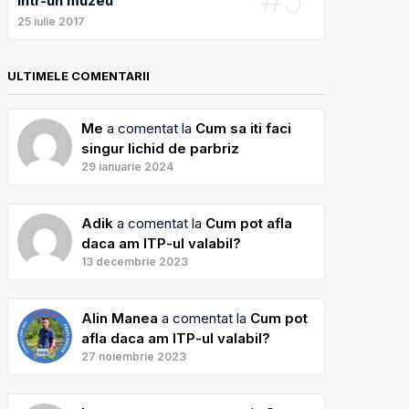
intr-un muzeu
25 iulie 2017
ULTIMELE COMENTARII
Me
a comentat la
Cum sa iti faci
singur lichid de parbriz
29 ianuarie 2024
Adik
a comentat la
Cum pot afla
daca am ITP-ul valabil?
13 decembrie 2023
Alin Manea
a comentat la
Cum pot
afla daca am ITP-ul valabil?
27 noiembrie 2023