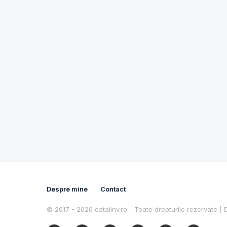
Despre mine
Contact
© 2017 - 2026 catalinv.ro - Toate drepturile rezervate |