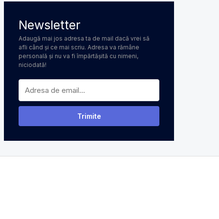
Newsletter
Adaugă mai jos adresa ta de mail dacă vrei să
afli când și ce mai scriu. Adresa va rămâne
personală și nu va fi împărtășită cu nimeni,
niciodată!