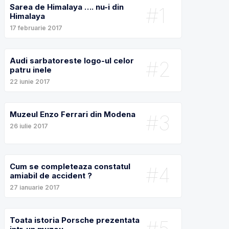
Sarea de Himalaya …. nu-i din
#1
Himalaya
17 februarie 2017
Audi sarbatoreste logo-ul celor
#2
patru inele
22 iunie 2017
Muzeul Enzo Ferrari din Modena
#3
26 iulie 2017
Cum se completeaza constatul
#4
amiabil de accident ?
27 ianuarie 2017
Toata istoria Porsche prezentata
#5