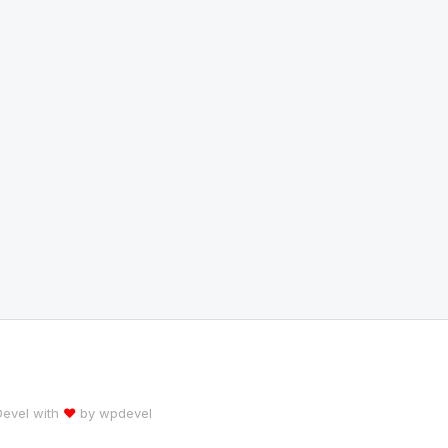
 Devel with
♥
by
wpdevel