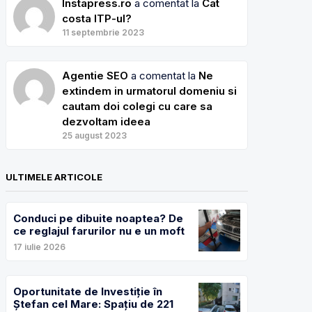
Instapress.ro
a comentat la
Cat
costa ITP-ul?
11 septembrie 2023
Agentie SEO
a comentat la
Ne
extindem in urmatorul domeniu si
cautam doi colegi cu care sa
dezvoltam ideea
25 august 2023
ULTIMELE ARTICOLE
Conduci pe dibuite noaptea? De
ce reglajul farurilor nu e un moft
17 iulie 2026
Oportunitate de Investiție în
Ștefan cel Mare: Spațiu de 221