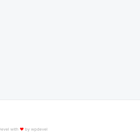
 Devel with
♥
by
wpdevel