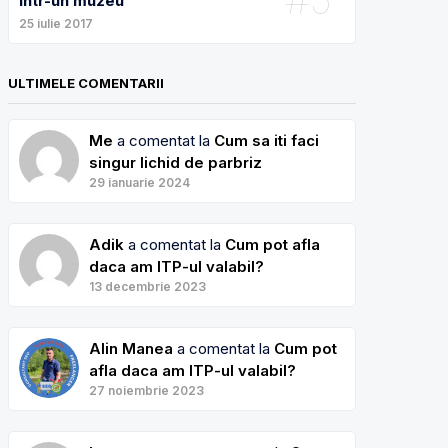
intr-un muzeu
25 iulie 2017
ULTIMELE COMENTARII
Me
a comentat la
Cum sa iti faci
singur lichid de parbriz
29 ianuarie 2024
Adik
a comentat la
Cum pot afla
daca am ITP-ul valabil?
13 decembrie 2023
Alin Manea
a comentat la
Cum pot
afla daca am ITP-ul valabil?
27 noiembrie 2023