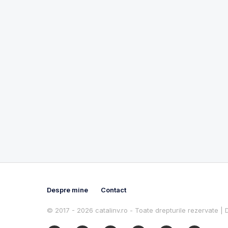
Despre mine
Contact
© 2017 - 2026 catalinv.ro - Toate drepturile rezervate |