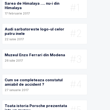
Sarea de Himalaya …. nu-i din
#1
Himalaya
17 februarie 2017
Audi sarbatoreste logo-ul celor
#2
patru inele
22 iunie 2017
Muzeul Enzo Ferrari din Modena
#3
26 iulie 2017
Cum se completeaza constatul
#4
amiabil de accident ?
27 ianuarie 2017
Toata istoria Porsche prezentata
#5