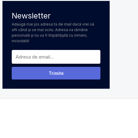
Newsletter
Adaugă mai jos adresa ta de mail dacă vrei să
afli când și ce mai scriu. Adresa va rămâne
personală și nu va fi împărtășită cu nimeni,
niciodată!