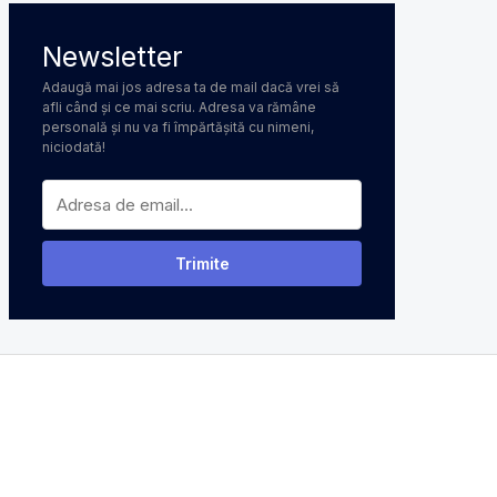
Newsletter
Adaugă mai jos adresa ta de mail dacă vrei să
afli când și ce mai scriu. Adresa va rămâne
personală și nu va fi împărtășită cu nimeni,
niciodată!