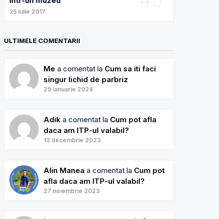
intr-un muzeu
25 iulie 2017
ULTIMELE COMENTARII
Me
a comentat la
Cum sa iti faci
singur lichid de parbriz
29 ianuarie 2024
Adik
a comentat la
Cum pot afla
daca am ITP-ul valabil?
13 decembrie 2023
Alin Manea
a comentat la
Cum pot
afla daca am ITP-ul valabil?
27 noiembrie 2023