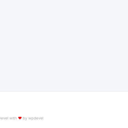
 Devel with
♥
by
wpdevel