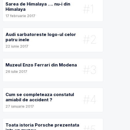
Sarea de Himalaya …. nu-i din
#1
Himalaya
17 februarie 2017
Audi sarbatoreste logo-ul celor
#2
patru inele
22 iunie 2017
Muzeul Enzo Ferrari din Modena
#3
26 iulie 2017
Cum se completeaza constatul
#4
amiabil de accident ?
27 ianuarie 2017
Toata istoria Porsche prezentata
#5