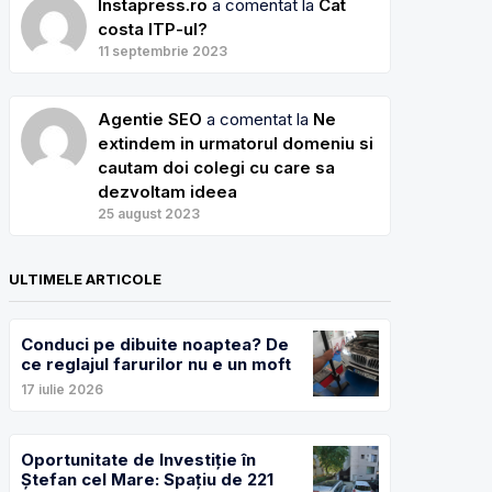
Instapress.ro
a comentat la
Cat
costa ITP-ul?
11 septembrie 2023
Agentie SEO
a comentat la
Ne
extindem in urmatorul domeniu si
cautam doi colegi cu care sa
dezvoltam ideea
25 august 2023
ULTIMELE ARTICOLE
Conduci pe dibuite noaptea? De
ce reglajul farurilor nu e un moft
17 iulie 2026
Oportunitate de Investiție în
Ștefan cel Mare: Spațiu de 221