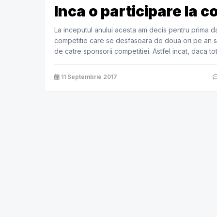
Inca o participare la 
La inceputul anului acesta am decis pentru prima da
competitie care se desfasoara de doua ori pe an si
de catre sponsorii competitiei. Astfel incat, daca t
sa […]
11 Septembrie 2017