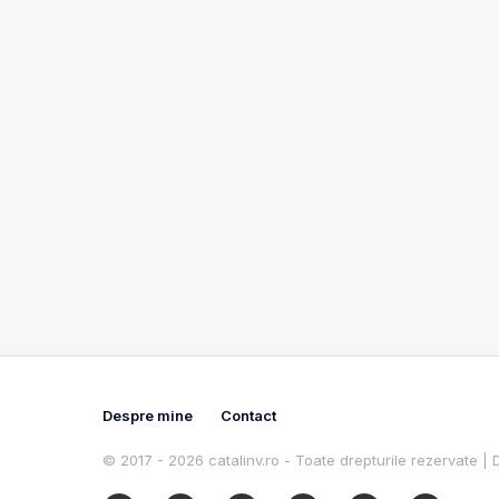
Despre mine
Contact
© 2017 - 2026 catalinv.ro - Toate drepturile rezervate |