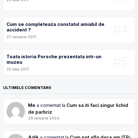
Cum se completeaza constatul amiabil de
#4
accident ?
27 ianuarie 2017
Toata istoria Porsche prezentata intr-un
#5
muzeu
25 iulie 2017
ULTIMELE COMENTARII
Me
a comentat la
Cum sa iti faci singur lichid
de parbriz
29 ianuarie 2024
Adik
a comentat la
Cum pot afla daca am ITP-