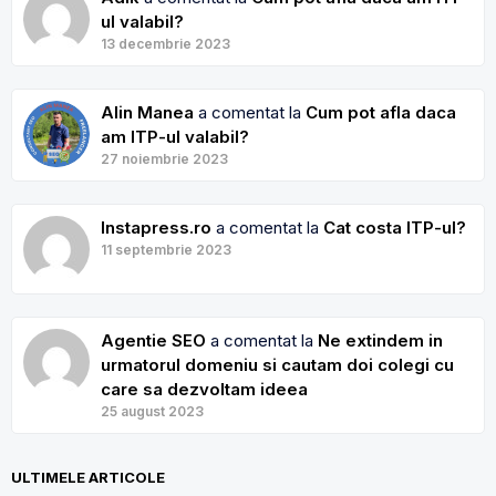
ul valabil?
13 decembrie 2023
Alin Manea
a comentat la
Cum pot afla daca
am ITP-ul valabil?
27 noiembrie 2023
Instapress.ro
a comentat la
Cat costa ITP-ul?
11 septembrie 2023
Agentie SEO
a comentat la
Ne extindem in
urmatorul domeniu si cautam doi colegi cu
care sa dezvoltam ideea
25 august 2023
ULTIMELE ARTICOLE