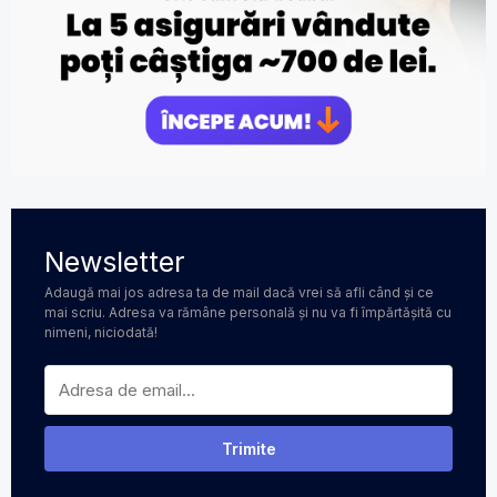
Newsletter
Adaugă mai jos adresa ta de mail dacă vrei să afli când și ce
mai scriu. Adresa va rămâne personală și nu va fi împărtășită cu
nimeni, niciodată!