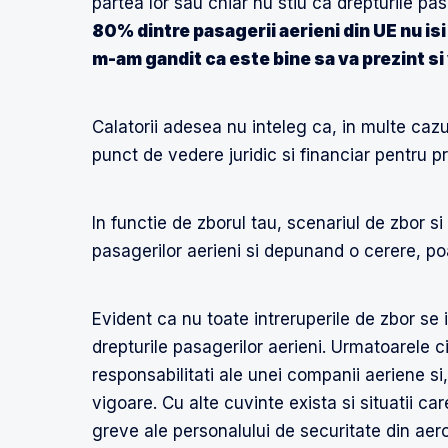
partea lor sau chiar nu stiu ca drepturile pa
80% dintre pasagerii aerieni din UE nu is
m-am gandit ca este bine sa va prezint si
Calatorii adesea nu inteleg ca, in multe caz
punct de vedere juridic si financiar pentru p
In functie de zborul tau, scenariul de zbor si 
pasagerilor aerieni si depunand o cerere, p
Evident ca nu toate intreruperile de zbor se 
drepturile pasagerilor aerieni. Urmatoarele 
responsabilitati ale unei companii aeriene si,
vigoare. Cu alte cuvinte exista si situatii ca
greve ale personalului de securitate din aero