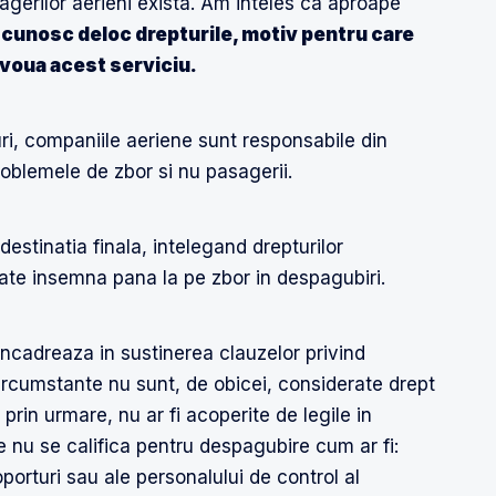
sagerilor aerieni exista. Am inteles ca aproape
i cunosc deloc drepturile, motiv pentru care
 voua acest serviciu.
uri, companiile aeriene sunt responsabile din
roblemele de zbor si nu pasagerii.
destinatia finala, intelegand drepturilor
oate insemna pana la pe zbor in despagubiri.
incadreaza in sustinerea clauzelor privind
circumstante nu sunt, de obicei, considerate drept
 prin urmare, nu ar fi acoperite de legile in
re nu se califica pentru despagubire cum ar fi:
porturi sau ale personalului de control al