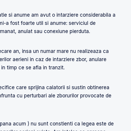
atie si anume am avut o intarziere considerabila a
i-a fost foarte util si anume: serviciul de
manat, anulat sau conexiune pierduta.
iecare an, insa un numar mare nu realizeaza ca
rilor aerieni in caz de intarziere zbor, anulare
n timp ce se afla in tranzit.
cifice care sprijina calatorii si sustin obtinerea
frunta cu perturbari ale zborurilor provocate de
 pana acum ) nu sunt constienti ca legea este de