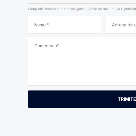
Câmpurile marcate cu
*
sunt obligatorii! Adresa de email nu va fi publicat
TRIMIT