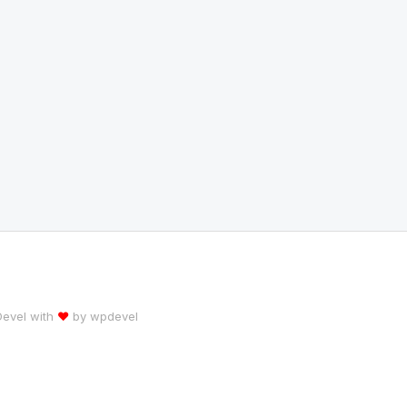
 Devel with
♥
by
wpdevel