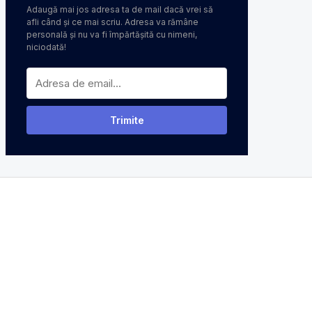
Adaugă mai jos adresa ta de mail dacă vrei să
afli când și ce mai scriu. Adresa va rămâne
personală și nu va fi împărtășită cu nimeni,
niciodată!