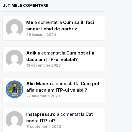
ULTIMELE COMENTARII
Me
a comentat la
Cum sa iti faci
singur lichid de parbriz
29 ianuarie 2024
Adik
a comentat la
Cum pot afla
daca am ITP-ul valabil?
13 decembrie 2023
Alin Manea
a comentat la
Cum pot
afla daca am ITP-ul valabil?
27 noiembrie 2023
Instapress.ro
a comentat la
Cat
costa ITP-ul?
11 septembrie 2023