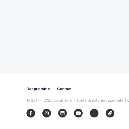
Despre mine
Contact
© 2017 - 2026 catalinv.ro - Toate drepturile rezervate |