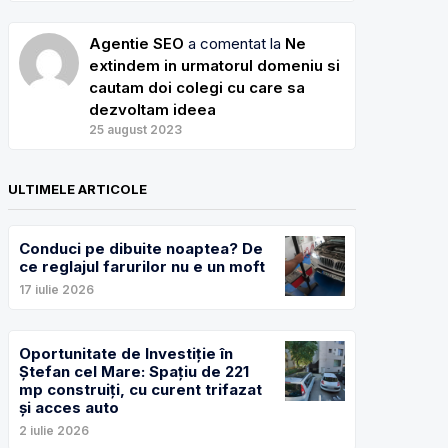
Agentie SEO
a comentat la
Ne
extindem in urmatorul domeniu si
cautam doi colegi cu care sa
dezvoltam ideea
25 august 2023
ULTIMELE ARTICOLE
Conduci pe dibuite noaptea? De
ce reglajul farurilor nu e un moft
17 iulie 2026
Oportunitate de Investiție în
Ștefan cel Mare: Spațiu de 221
mp construiți, cu curent trifazat
și acces auto
2 iulie 2026