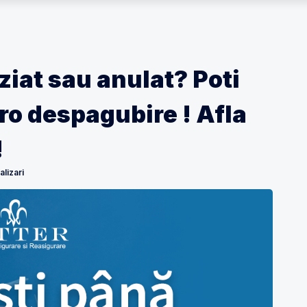
ziat sau anulat? Poti
ro despagubire ! Afla
!
lizari