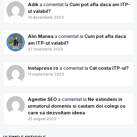
Adik
a comentat la
Cum pot afla daca am ITP-
ul valabil?
13 decembrie 2023
Alin Manea
a comentat la
Cum pot afla daca
am ITP-ul valabil?
27 noiembrie 2023
Instapress.ro
a comentat la
Cat costa ITP-ul?
11 septembrie 2023
Agentie SEO
a comentat la
Ne extindem in
urmatorul domeniu si cautam doi colegi cu
care sa dezvoltam ideea
25 august 2023