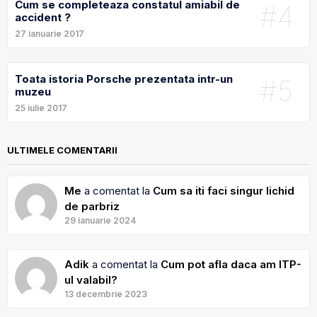
Cum se completeaza constatul amiabil de
#4
accident ?
27 ianuarie 2017
Toata istoria Porsche prezentata intr-un
#5
muzeu
25 iulie 2017
ULTIMELE COMENTARII
Me
a comentat la
Cum sa iti faci singur lichid
de parbriz
29 ianuarie 2024
Adik
a comentat la
Cum pot afla daca am ITP-
ul valabil?
13 decembrie 2023