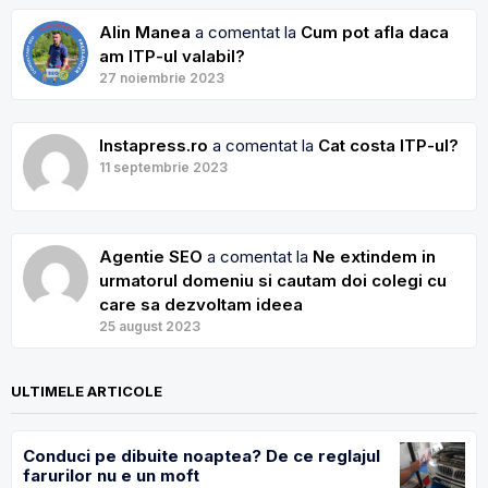
Alin Manea
a comentat la
Cum pot afla daca
am ITP-ul valabil?
27 noiembrie 2023
Instapress.ro
a comentat la
Cat costa ITP-ul?
11 septembrie 2023
Agentie SEO
a comentat la
Ne extindem in
urmatorul domeniu si cautam doi colegi cu
care sa dezvoltam ideea
25 august 2023
ULTIMELE ARTICOLE
Conduci pe dibuite noaptea? De ce reglajul
farurilor nu e un moft