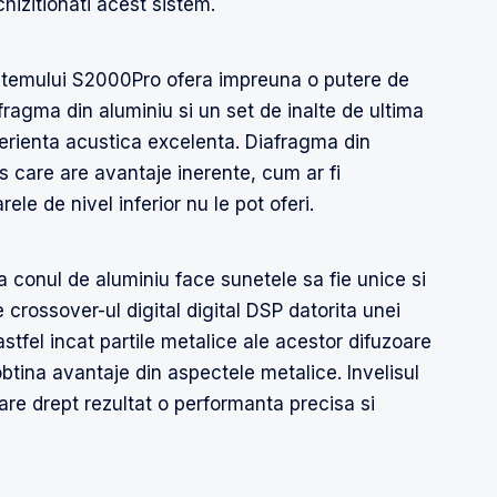
hizitionati acest sistem.
istemului S2000Pro ofera impreuna o putere de
ragma din aluminiu si un set de inalte de ultima
perienta acustica excelenta. Diafragma din
s care are avantaje inerente, cum ar fi
ele de nivel inferior nu le pot oferi.
a conul de aluminiu face sunetele sa fie unice si
 crossover-ul digital digital DSP datorita unei
astfel incat partile metalice ale acestor difuzoare
btina avantaje din aspectele metalice. Invelisul
re drept rezultat o performanta precisa si