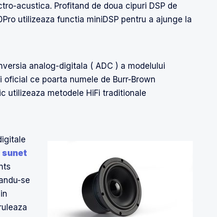
tro-acustica. Profitand de doua cipuri DSP de
Pro utilizeaza functia miniDSP pentru a ajunge la
onversia analog-digitala ( ADC ) a modelului
i oficial ce poarta numele de Burr-Brown
 utilizeaza metodele HiFi traditionale
igitale
n
sunet
nts
randu-se
in
 ruleaza