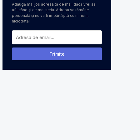
Adaugă mai jos adresa ta de mail dacă vrei să
afli când și ce mai scriu. Adresa va rămâne
personală și nu va fi împărtășită cu nimeni,
niciodată!