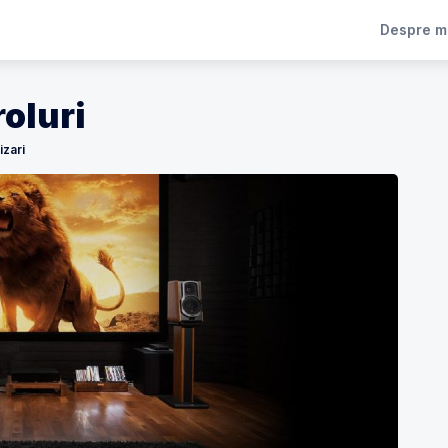
Despre m
roluri
izari