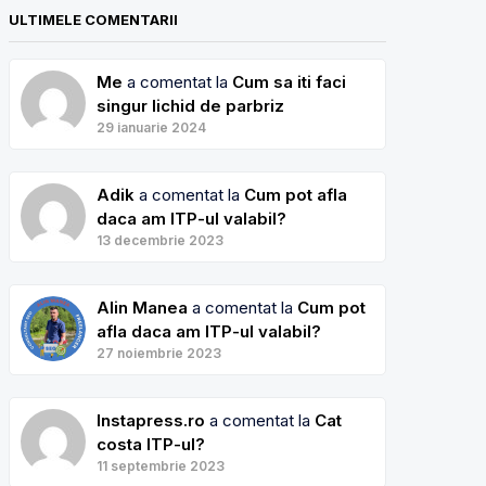
ULTIMELE COMENTARII
Me
a comentat la
Cum sa iti faci
singur lichid de parbriz
29 ianuarie 2024
Adik
a comentat la
Cum pot afla
daca am ITP-ul valabil?
13 decembrie 2023
Alin Manea
a comentat la
Cum pot
afla daca am ITP-ul valabil?
27 noiembrie 2023
Instapress.ro
a comentat la
Cat
costa ITP-ul?
11 septembrie 2023