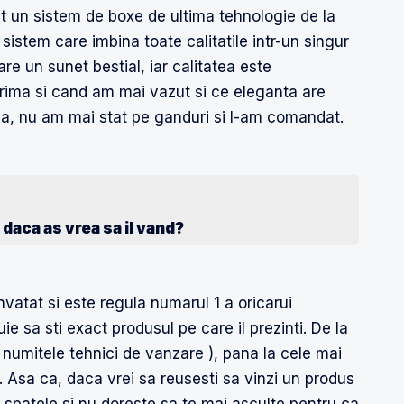
at un sistem de boxe de ultima tehnologie de la
stem care imbina toate calitatile intr-un singur
re un sunet bestial, iar calitatea este
prima si cand am mai vazut si ce eleganta are
sa, nu am mai stat pe ganduri si l-am comandat.
daca as vrea sa il vand?
vatat si este regula numarul 1 a oricarui
e sa sti exact produsul pe care il prezinti. De la
a numitele tehnici de vanzare ), pana la cele mai
at. Asa ca, daca vrei sa reusesti sa vinzi un produs