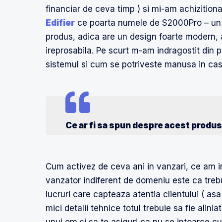
financiar de ceva timp ) si mi-am achizition
Edifier
ce poarta numele de S2000Pro – un si
produs, adica are un design foarte modern, a
ireprosabila. Pe scurt m-am indragostit din 
sistemul si cum se potriveste manusa in ca
Ce ar fi sa spun despre acest produs 
Cum activez de ceva ani in vanzari, ce am in
vanzator indiferent de domeniu este ca trebui
lucruri care capteaza atentia clientului ( as
mici detalii tehnice totul trebuie sa fie alini