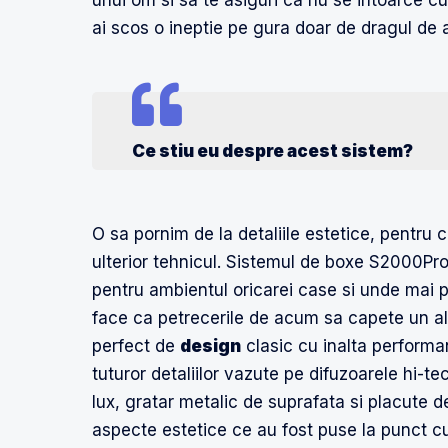
unui om si sa te asiguri ca nu se intoarce c
ai scos o ineptie pe gura doar de dragul de a 
Ce stiu eu despre acest sistem?
O sa pornim de la detaliile estetice, pentru 
ulterior tehnicul. Sistemul de boxe S2000Pro
pentru ambientul oricarei case si unde mai pui
face ca petrecerile de acum sa capete un a
perfect de
design
clasic cu inalta performan
tuturor detaliilor vazute pe difuzoarele hi
lux, gratar metalic de suprafata si placute
aspecte estetice ce au fost puse la punct cu