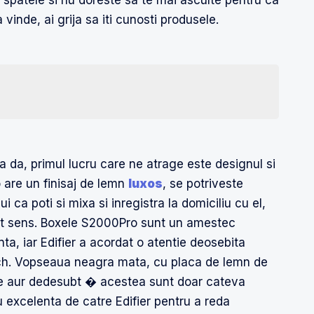
u spatele si nu doreste sa te mai asculte pentru ca
vinde, ai grija sa iti cunosti produsele.
ca da, primul lucru care ne atrage este designul si
 are un finisaj de lemn
luxos
, se potriveste
 ca poti si mixa si inregistra la domiciliu cu el,
lt sens. Boxele S2000Pro sunt un amestec
ta, iar Edifier a acordat o atentie deosebita
-tech. Vopseaua neagra mata, cu placa de lemn de
 de aur dedesubt � acestea sunt doar cateva
 excelenta de catre Edifier pentru a reda