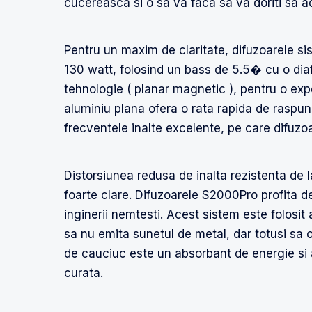
cucereasca si o sa va faca sa va doriti sa ac
Pentru un maxim de claritate, difuzoarele s
130 watt, folosind un bass de 5.5� cu o diaf
tehnologie ( planar magnetic ), pentru o ex
aluminiu plana ofera o rata rapida de raspun
frecventele inalte excelente, pe care difuzoar
Distorsiunea redusa de inalta rezistenta de l
foarte clare. Difuzoarele S2000Pro profita de
inginerii nemtesti. Acest sistem este folosit 
sa nu emita sunetul de metal, dar totusi sa o
de cauciuc este un absorbant de energie si a
curata.