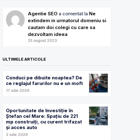
Agentie SEO
a comentat la
Ne
extindem in urmatorul domeniu si
cautam doi colegi cu care sa
dezvoltam ideea
25 august 2023
ULTIMELE ARTICOLE
Conduci pe dibuite noaptea? De
ce reglajul farurilor nu e un moft
17 iulie 2026
Oportunitate de Investiție în
Ștefan cel Mare: Spațiu de 221
mp construiți, cu curent trifazat
și acces auto
2 iulie 2026