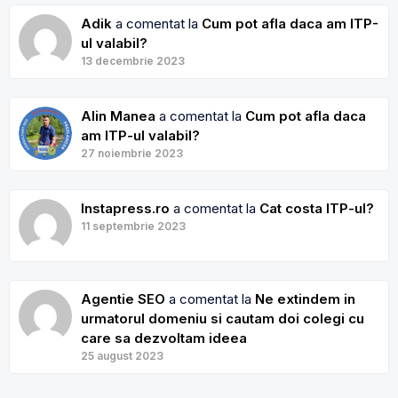
Adik
a comentat la
Cum pot afla daca am ITP-
ul valabil?
13 decembrie 2023
Alin Manea
a comentat la
Cum pot afla daca
am ITP-ul valabil?
27 noiembrie 2023
Instapress.ro
a comentat la
Cat costa ITP-ul?
11 septembrie 2023
Agentie SEO
a comentat la
Ne extindem in
urmatorul domeniu si cautam doi colegi cu
care sa dezvoltam ideea
25 august 2023