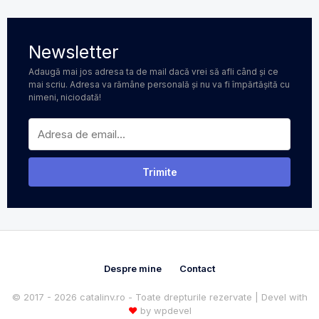
Newsletter
Adaugă mai jos adresa ta de mail dacă vrei să afli când și ce
mai scriu. Adresa va rămâne personală și nu va fi împărtășită cu
nimeni, niciodată!
Despre mine
Contact
© 2017 - 2026 catalinv.ro - Toate drepturile rezervate | Devel with
♥
by
wpdevel