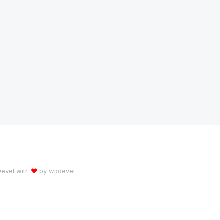
 Devel with
♥
by
wpdevel