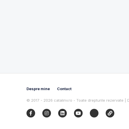
Despre mine
Contact
© 2017 - 2026 catalinv.ro - Toate drepturile rezervate |