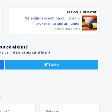
ARTICOLUL URMATOR
Ne extindem echipa cu inca un
broker in asigurari junior
13 DECEMBER 2021
ut ce ai citit?
e de mai jos să ajungă și la alții
Twitter
ă.