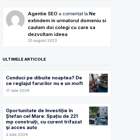
Agentie SEO
a comentat la
Ne
extindem in urmatorul domeniu si
cautam doi colegi cu care sa
dezvoltam ideea
25 august 2023
ULTIMELE ARTICOLE
Conduci pe dibuite noaptea? De
ce reglajul farurilor nu e un moft
17 iulie 2026
Oportunitate de Investiție în
Ștefan cel Mare: Spațiu de 221
mp construiți, cu curent trifazat
și acces auto
2 iulie 2026