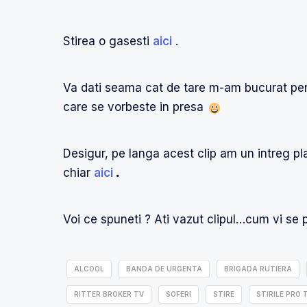
Stirea o gasesti
aici
.
Va dati seama cat de tare m-am bucurat pen
care se vorbeste in presa
Desigur, pe langa acest clip am un intreg pla
chiar
aici
.
Voi ce spuneti ? Ati vazut clipul…cum vi se p
ALCOOL
BANDA DE URGENTA
BRIGADA RUTIERA
RITTER BROKER TV
SOFERI
STIRE
STIRILE PRO 