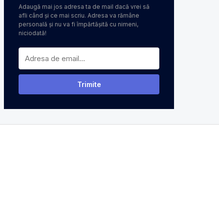
Adaugă mai jos adresa ta de mail dacă vrei să
afli când și ce mai scriu. Adresa va rămâne
personală și nu va fi împărtășită cu nimeni,
niciodată!