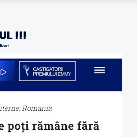
L !!!
izari