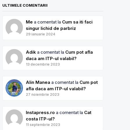
ULTIMELE COMENTARII
Me
a comentat la
Cum sa iti faci
singur lichid de parbriz
29 ianuarie 2024
Adik
a comentat la
Cum pot afla
daca am ITP-ul valabil?
13 decembrie 2023
Alin Manea
a comentat la
Cum pot
afla daca am ITP-ul valabil?
27 noiembrie 2023
Instapress.ro
a comentat la
Cat
costa ITP-ul?
11 septembrie 2023