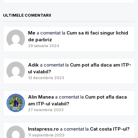
ULTIMELE COMENTARII
Me
a comentat la
Cum sa iti faci singur lichid
de parbriz
29 ianuarie 2024
Adik
a comentat la
Cum pot afla daca am ITP-
ul valabil?
13 decembrie 2023
Alin Manea
a comentat la
Cum pot afla daca
am ITP-ul valabil?
27 noiembrie 2023
Instapress.ro
a comentat la
Cat costa ITP-ul?
11 septembrie 2023