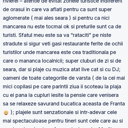
rivierei – atentie de evitat zonele turistice indiferent
de orasul in care va aflati pentru ca sunt super
aglomerate ( mai ales seara ) si pentru ca nici
mancarea nu este tocmai ok si preturile sunt ca de
turisti. Sfatul meu este sa va “rataciti” pe niste
stradute si sigur veti gasi restaurante ferite de ochii
turistilor unde mancarea este cea traditionala pe
care o mananca localnicii; super cluburi de zi si de
seara, dar si plaje cu muzica atat live cat si cu DJ;
oameni de toate categoriile de varsta ( de la cei mai
mici copilasi pe care parintii ziua ii scoteau la plaja
cu ei pana la cupluri iesite la pensie care venisera
sa se relaxeze savurand bucatica aceasta de Franta
); plajele sunt senzationale si intr-adevar cele
mai spectaculoase pentru tineri sunt cele care au si