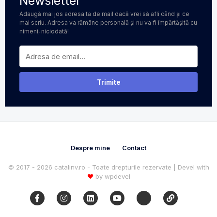
Newsletter
Adaugă mai jos adresa ta de mail dacă vrei să afli când și ce
mai scriu. Adresa va rămâne personală și nu va fi împărtășită cu
nimeni, niciodată!
Despre mine
Contact
© 2017 - 2026 catalinv.ro - Toate drepturile rezervate | Devel with
♥
by
wpdevel