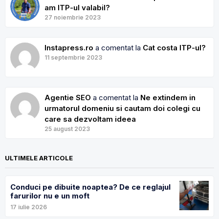
am ITP-ul valabil?
27 noiembrie 2023
Instapress.ro
a comentat la
Cat costa ITP-ul?
11 septembrie 2023
Agentie SEO
a comentat la
Ne extindem in
urmatorul domeniu si cautam doi colegi cu
care sa dezvoltam ideea
25 august 2023
ULTIMELE ARTICOLE
Conduci pe dibuite noaptea? De ce reglajul
farurilor nu e un moft
17 iulie 2026