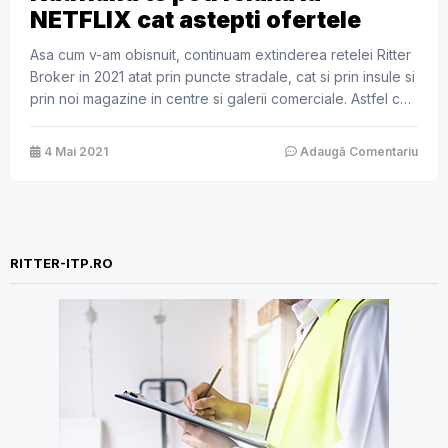
NETFLIX cat astepti ofertele
Asa cum v-am obisnuit, continuam extinderea retelei Ritter
Broker in 2021 atat prin puncte stradale, cat si prin insule si
prin noi magazine in centre si galerii comerciale. Astfel ca
la inceputul lunii mai, am deschis primul magazin cu un
concept total nou, cu zona de relaxare, unde puteti urmari
4 Mai 2021
Adaugă Comentariu
gratuit serialul sau filmul favorit […]
RITTER-ITP.RO