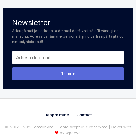
Newsletter
Adaugă mai jos adresa ta de mail dacă vrei să afli când și ce
mai scriu. Adresa va rămâne personală și nu va fi împărtășită cu
nimeni, niciodată!
Despre mine
Contact
© 2017 - 2026 catalinv.ro - Toate drepturile rezervate | Devel with
♥
by
wpdevel