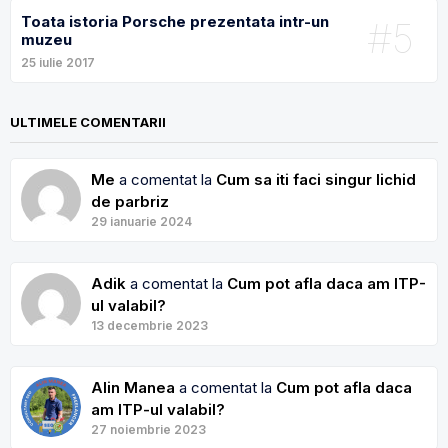
Toata istoria Porsche prezentata intr-un
#5
muzeu
25 iulie 2017
ULTIMELE COMENTARII
Me
a comentat la
Cum sa iti faci singur lichid
de parbriz
29 ianuarie 2024
Adik
a comentat la
Cum pot afla daca am ITP-
ul valabil?
13 decembrie 2023
Alin Manea
a comentat la
Cum pot afla daca
am ITP-ul valabil?
27 noiembrie 2023