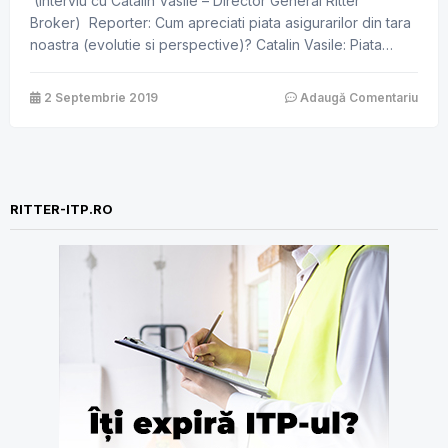
(Interviu cu Catalin Vasile – Director General Ritter
Broker) Reporter: Cum apreciati piata asigurarilor din tara
noastra (evolutie si perspective)? Catalin Vasile: Piata
asigurarilor din Romania este caracterizata de un grad
mediu de concentrare. Tendinta pietei romanesti a
2 Septembrie 2019
Adaugă Comentariu
asigurarilor ramane orientata spre activitatea de asigurari
generale, ce detine o pondere de 79% din totalul
primelor brute subscrise, […]
RITTER-ITP.RO