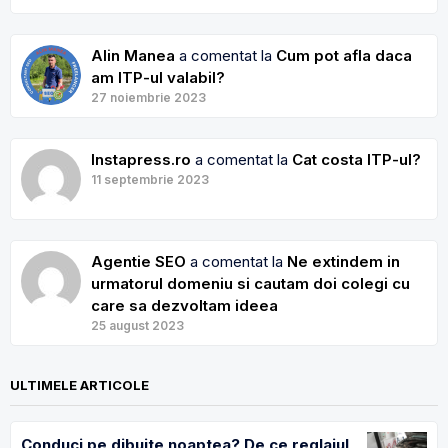
Alin Manea
a comentat la
Cum pot afla daca
am ITP-ul valabil?
27 noiembrie 2023
Instapress.ro
a comentat la
Cat costa ITP-ul?
11 septembrie 2023
Agentie SEO
a comentat la
Ne extindem in
urmatorul domeniu si cautam doi colegi cu
care sa dezvoltam ideea
25 august 2023
ULTIMELE ARTICOLE
Conduci pe dibuite noaptea? De ce reglajul