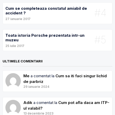
Cum se completeaza constatul amiabil de
#4
accident ?
27 ianuarie 2017
Toata istoria Porsche prezentata intr-un
#5
muzeu
25 iulie 2017
ULTIMELE COMENTARII
Me
a comentat la
Cum sa iti faci singur lichid
de parbriz
29 ianuarie 2024
Adik
a comentat la
Cum pot afla daca am ITP-
ul valabil?
13 decembrie 2023