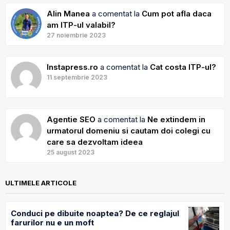
Alin Manea
a comentat la
Cum pot afla daca
am ITP-ul valabil?
27 noiembrie 2023
Instapress.ro
a comentat la
Cat costa ITP-ul?
11 septembrie 2023
Agentie SEO
a comentat la
Ne extindem in
urmatorul domeniu si cautam doi colegi cu
care sa dezvoltam ideea
25 august 2023
ULTIMELE ARTICOLE
Conduci pe dibuite noaptea? De ce reglajul
farurilor nu e un moft