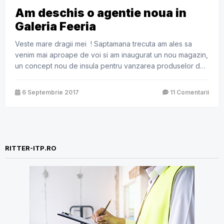
Am deschis o agentie noua in
Galeria Feeria
Veste mare dragii mei ! Saptamana trecuta am ales sa
venim mai aproape de voi si am inaugurat un nou magazin,
un concept nou de insula pentru vanzarea produselor de
asigurari Ritter-Broker de Asigurare in Baneasa Shopping
City, in incinta galeriei Feeria, in linia caselor de marcat
6 Septembrie 2017
11 Comentarii
Carrefour. Am auzit ca ar mai fi si […]
RITTER-ITP.RO