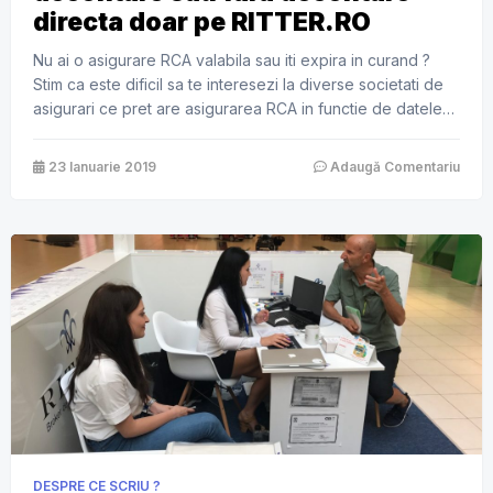
directa doar pe RITTER.RO
Nu ai o asigurare RCA valabila sau iti expira in curand ?
Stim ca este dificil sa te interesezi la diverse societati de
asigurari ce pret are asigurarea RCA in functie de datele
tale si ale masinii, asa ca iti punem la dispozitie un formular
de calcul online, cu ajutorul caruia vei afla simplu si […]
23 Ianuarie 2019
Adaugă Comentariu
DESPRE CE SCRIU ?