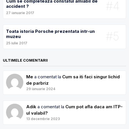
Cum se completeaza constatul amiabil de
#4
accident ?
27 ianuarie 2017
Toata istoria Porsche prezentata intr-un
#5
muzeu
25 iulie 2017
ULTIMELE COMENTARII
Me
a comentat la
Cum sa iti faci singur lichid
de parbriz
29 ianuarie 2024
Adik
a comentat la
Cum pot afla daca am ITP-
ul valabil?
13 decembrie 2023