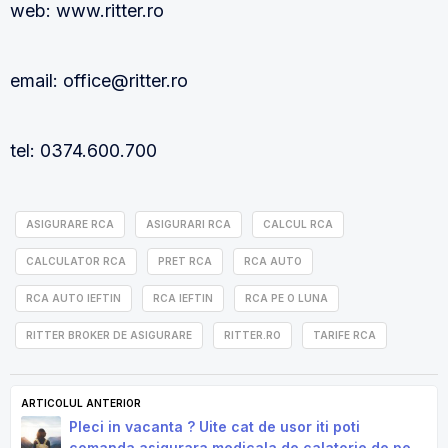
web: www.ritter.ro
email: office@ritter.ro
tel: 0374.600.700
ASIGURARE RCA
ASIGURARI RCA
CALCUL RCA
CALCULATOR RCA
PRET RCA
RCA AUTO
RCA AUTO IEFTIN
RCA IEFTIN
RCA PE O LUNA
RITTER BROKER DE ASIGURARE
RITTER.RO
TARIFE RCA
ARTICOLUL ANTERIOR
Pleci in vacanta ? Uite cat de usor iti poti
comanda asigurara medicala de calatorie de pe