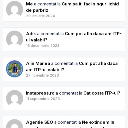
Me
a comentat la
Cum sa iti faci singur lichid
de parbriz
29 ianuarie 2024
Adik
a comentat la
Cum pot afla daca am ITP-
ul valabil?
13 decembrie 2023
Alin Manea
a comentat la
Cum pot afla daca
am ITP-ul valabil?
27 noiembrie 2023
Instapress.ro
a comentat la
Cat costa ITP-ul?
11 septembrie 2023
Agentie SEO
a comentat la
Ne extindem in