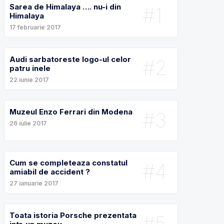
Sarea de Himalaya …. nu-i din
#1
Himalaya
17 februarie 2017
Audi sarbatoreste logo-ul celor
#2
patru inele
22 iunie 2017
Muzeul Enzo Ferrari din Modena
#3
26 iulie 2017
Cum se completeaza constatul
#4
amiabil de accident ?
27 ianuarie 2017
Toata istoria Porsche prezentata
#5