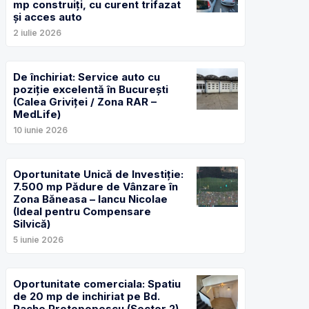
mp construiți, cu curent trifazat
și acces auto
2 iulie 2026
De închiriat: Service auto cu
poziție excelentă în București
(Calea Griviței / Zona RAR –
MedLife)
10 iunie 2026
Oportunitate Unică de Investiție:
7.500 mp Pădure de Vânzare în
Zona Băneasa – Iancu Nicolae
(Ideal pentru Compensare
Silvică)
5 iunie 2026
Oportunitate comerciala: Spatiu
de 20 mp de inchiriat pe Bd.
Pache Protopopescu (Sector 2)