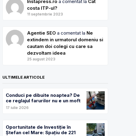
Instapress.ro
a comentat la
Cat
costa ITP-ul?
11 septembrie 2023
Agentie SEO
a comentat la
Ne
extindem in urmatorul domeniu si
cautam doi colegi cu care sa
dezvoltam ideea
25 august 2023
ULTIMELE ARTICOLE
Conduci pe dibuite noaptea? De
ce reglajul farurilor nu e un moft
17 iulie 2026
Oportunitate de Investiție în
Ștefan cel Mare: Spațiu de 221