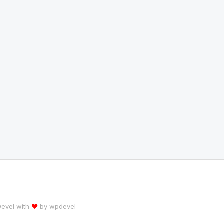
 Devel with
♥
by
wpdevel