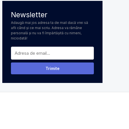
Newsletter
Adaugă mai jos adresa ta de mail dacă vrei să
afli când și ce mai scriu. Adresa va rămâne
personală și nu va fi împărtășită cu nimeni,
niciodată!