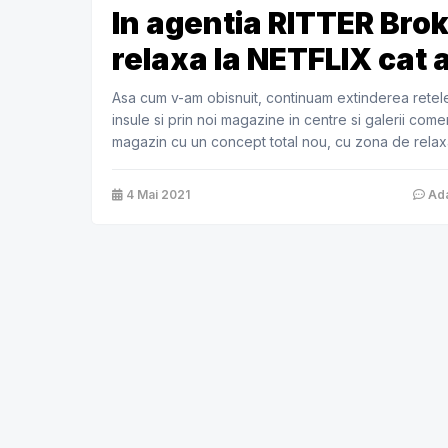
In agentia RITTER Brok
relaxa la NETFLIX cat 
Asa cum v-am obisnuit, continuam extinderea retelei 
insule si prin noi magazine in centre si galerii comer
magazin cu un concept total nou, cu zona de relaxare
[…]
4 Mai 2021
Ada