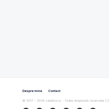
Despre mine
Contact
© 2017 - 2026 catalinv.ro - Toate drepturile rezervate |