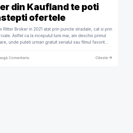
er din Kaufland te poti
astepti ofertele
Ritter Broker in 2021 atat prin puncte stradale, cat si prin
ciale. Astfel ca la inceputul lunii mai, am deschis primul
, unde puteti urmari gratuit serialul sau filmul favorit
ugă Comentariu
Citeste