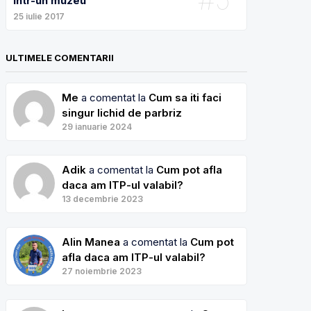
intr-un muzeu
25 iulie 2017
ULTIMELE COMENTARII
Me
a comentat la
Cum sa iti faci
singur lichid de parbriz
29 ianuarie 2024
Adik
a comentat la
Cum pot afla
daca am ITP-ul valabil?
13 decembrie 2023
Alin Manea
a comentat la
Cum pot
afla daca am ITP-ul valabil?
27 noiembrie 2023