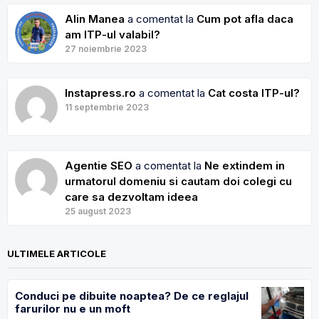
Alin Manea
a comentat la
Cum pot afla daca
am ITP-ul valabil?
27 noiembrie 2023
Instapress.ro
a comentat la
Cat costa ITP-ul?
11 septembrie 2023
Agentie SEO
a comentat la
Ne extindem in
urmatorul domeniu si cautam doi colegi cu
care sa dezvoltam ideea
25 august 2023
ULTIMELE ARTICOLE
Conduci pe dibuite noaptea? De ce reglajul
farurilor nu e un moft