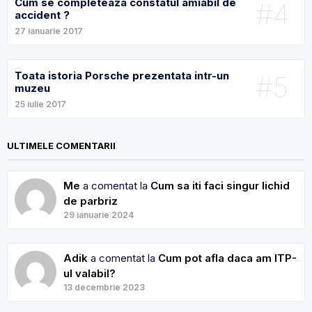
Cum se completeaza constatul amiabil de
#4
accident ?
27 ianuarie 2017
Toata istoria Porsche prezentata intr-un
#5
muzeu
25 iulie 2017
ULTIMELE COMENTARII
Me
a comentat la
Cum sa iti faci singur lichid
de parbriz
29 ianuarie 2024
Adik
a comentat la
Cum pot afla daca am ITP-
ul valabil?
13 decembrie 2023