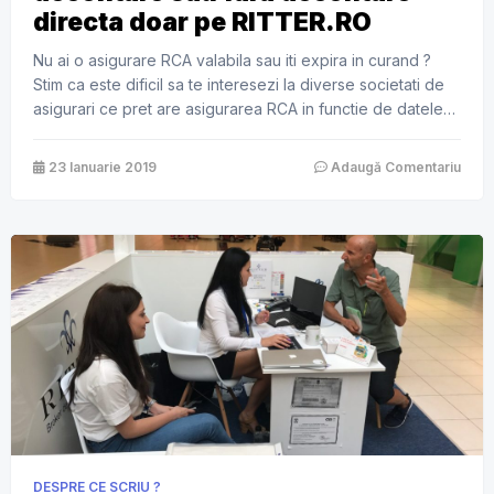
directa doar pe RITTER.RO
Nu ai o asigurare RCA valabila sau iti expira in curand ?
Stim ca este dificil sa te interesezi la diverse societati de
asigurari ce pret are asigurarea RCA in functie de datele
tale si ale masinii, asa ca iti punem la dispozitie un formular
de calcul online, cu ajutorul caruia vei afla simplu si […]
23 Ianuarie 2019
Adaugă Comentariu
DESPRE CE SCRIU ?