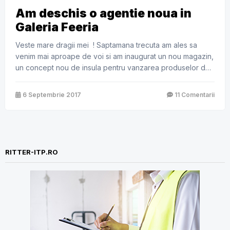
Am deschis o agentie noua in
Galeria Feeria
Veste mare dragii mei ! Saptamana trecuta am ales sa
venim mai aproape de voi si am inaugurat un nou magazin,
un concept nou de insula pentru vanzarea produselor de
asigurari Ritter-Broker de Asigurare in Baneasa Shopping
City, in incinta galeriei Feeria, in linia caselor de marcat
6 Septembrie 2017
11 Comentarii
Carrefour. Am auzit ca ar mai fi si […]
RITTER-ITP.RO