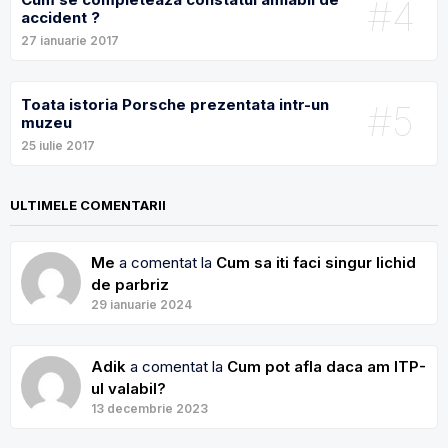
#4
accident ?
27 ianuarie 2017
Toata istoria Porsche prezentata intr-un
#5
muzeu
25 iulie 2017
ULTIMELE COMENTARII
Me
a comentat la
Cum sa iti faci singur lichid
de parbriz
29 ianuarie 2024
Adik
a comentat la
Cum pot afla daca am ITP-
ul valabil?
13 decembrie 2023