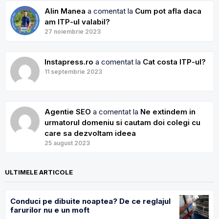
Alin Manea
a comentat la
Cum pot afla daca
am ITP-ul valabil?
27 noiembrie 2023
Instapress.ro
a comentat la
Cat costa ITP-ul?
11 septembrie 2023
Agentie SEO
a comentat la
Ne extindem in
urmatorul domeniu si cautam doi colegi cu
care sa dezvoltam ideea
25 august 2023
ULTIMELE ARTICOLE
Conduci pe dibuite noaptea? De ce reglajul
farurilor nu e un moft