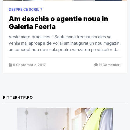
DESPRE CE SCRIU ?
Am deschis o agentie noua in
Galeria Feeria
Veste mare dragii mei ! Saptamana trecuta am ales sa
venim mai aproape de voi si am inaugurat un nou magazin,
un concept nou de insula pentru vanzarea produselor de
asigurari Ritter-Broker de Asigurare in Baneasa Shopping
City, in incinta galeriei Feeria, in linia caselor de marcat
6 Septembrie 2017
11 Comentarii
Carrefour. Am auzit ca ar mai fi si […]
RITTER-ITP.RO