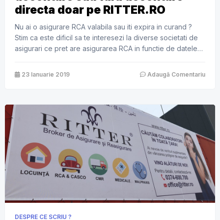
directa doar pe RITTER.RO
Nu ai o asigurare RCA valabila sau iti expira in curand ?
Stim ca este dificil sa te interesezi la diverse societati de
asigurari ce pret are asigurarea RCA in functie de datele
tale si ale masinii, asa ca iti punem la dispozitie un formular
de calcul online, cu ajutorul caruia vei afla simplu si […]
23 Ianuarie 2019
Adaugă Comentariu
DESPRE CE SCRIU ?