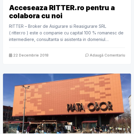
Acceseaza RITTER.ro pentru a
colabora cu noi
RITTER – Broker de Asigurare si Reasigurare SRL
( ritter.ro ) este o companie cu capital 100 % romanesc de
intermediere, consultanta si asistenta in domeniul
asigurarilor ce efectueaza analiza financiara a fiecarui
potential client in functie de necesitatea acestuia.
22 Decembrie 2018
Adaugă Comentariu
Asiguram succesul parteneriatelor noastre prin
reprezentarea intereselor clientilor nostri in ceea ce
priveste: – Controlul, administrarea si […]