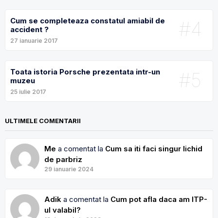
Cum se completeaza constatul amiabil de
#4
accident ?
27 ianuarie 2017
Toata istoria Porsche prezentata intr-un
#5
muzeu
25 iulie 2017
ULTIMELE COMENTARII
Me
a comentat la
Cum sa iti faci singur lichid
de parbriz
29 ianuarie 2024
Adik
a comentat la
Cum pot afla daca am ITP-
ul valabil?