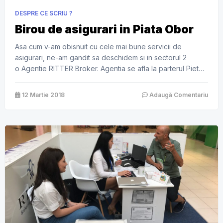
DESPRE CE SCRIU ?
Birou de asigurari in Piata Obor
Asa cum v-am obisnuit cu cele mai bune servicii de
asigurari, ne-am gandit sa deschidem si in sectorul 2
o Agentie RITTER Broker. Agentia se afla la parterul Pietei
Obor. Poti da de noi la parter exact langa lifturile de langa
grupul sanitar. RITTER � Broker intermediaza la aceasta
12 Martie 2018
Adaugă Comentariu
data toate tipurile de asigurari . Intre acestea, amintim
asigurarile […]