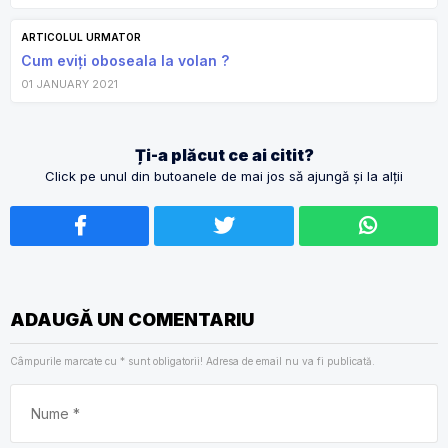
ARTICOLUL URMATOR
Cum eviți oboseala la volan ?
01 JANUARY 2021
Ți-a plăcut ce ai citit?
Click pe unul din butoanele de mai jos să ajungă și la alții
ADAUGĂ UN COMENTARIU
Câmpurile marcate cu
*
sunt obligatorii! Adresa de email nu va fi publicată.