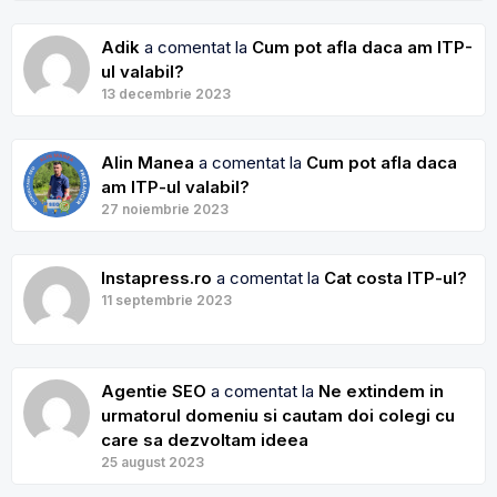
Adik
a comentat la
Cum pot afla daca am ITP-
ul valabil?
13 decembrie 2023
Alin Manea
a comentat la
Cum pot afla daca
am ITP-ul valabil?
27 noiembrie 2023
Instapress.ro
a comentat la
Cat costa ITP-ul?
11 septembrie 2023
Agentie SEO
a comentat la
Ne extindem in
urmatorul domeniu si cautam doi colegi cu
care sa dezvoltam ideea
25 august 2023