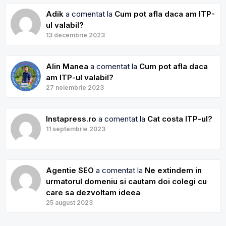
Adik
a comentat la
Cum pot afla daca am ITP-
ul valabil?
13 decembrie 2023
Alin Manea
a comentat la
Cum pot afla daca
am ITP-ul valabil?
27 noiembrie 2023
Instapress.ro
a comentat la
Cat costa ITP-ul?
11 septembrie 2023
Agentie SEO
a comentat la
Ne extindem in
urmatorul domeniu si cautam doi colegi cu
care sa dezvoltam ideea
25 august 2023