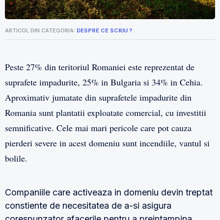
ARTICOL DIN CATEGORIA:
DESPRE CE SCRIU ?
Peste 27% din teritoriul Romaniei este reprezentat de
suprafete impadurite, 25% in Bulgaria si 34% in Cehia.
Aproximativ jumatate din suprafetele impadurite din
Romania sunt plantatii exploatate comercial, cu investitii
semnificative. Cele mai mari pericole care pot cauza
pierderi severe in acest domeniu sunt incendiile, vantul si
bolile.
Companiile care activeaza in domeniu devin treptat
constiente de necesitatea de a-si asigura
corespunzator afacerile pentru a preintampina