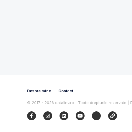
Despre mine
Contact
© 2017 - 2026 catalinv.ro - Toate drepturile rezervate |