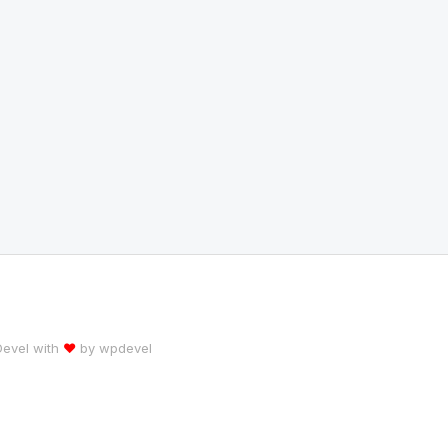
 Devel with
♥
by
wpdevel