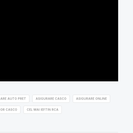
RARE AUTO PRET
ASIGURARE CASCO
ASIGURARE ONLINE
OR CASCO
CEL MAI IEFTIN RCA