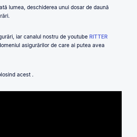
oată lumea, deschiderea unui dosar de daună
rări.
gurări, iar canalul nostru de youtube
RITTER
domeniul asigurărilor de care ai putea avea
losind acest .