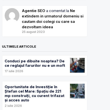
Agentie SEO
a comentat la
Ne
extindem in urmatorul domeniu si
cautam doi colegi cu care sa
dezvoltam ideea
25 august 2023
ULTIMELE ARTICOLE
Conduci pe dibuite noaptea? De
ce reglajul farurilor nu e un moft
17 iulie 2026
Oportunitate de Investiție în
Ștefan cel Mare: Spațiu de 221
mp construiți, cu curent trifazat
și acces auto
2 iulie 2026