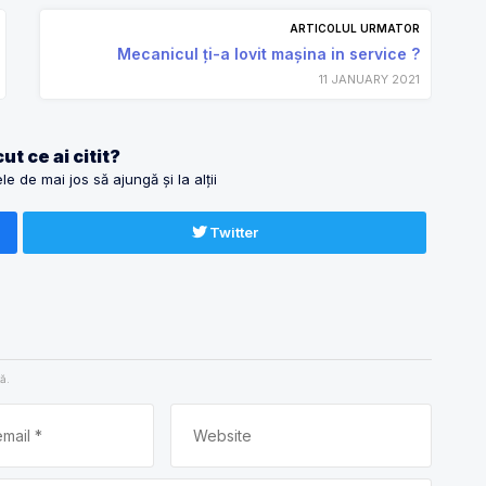
ARTICOLUL URMATOR
Mecanicul ți-a lovit mașina in service ?
11 JANUARY 2021
ut ce ai citit?
e de mai jos să ajungă și la alții
Twitter
ă.