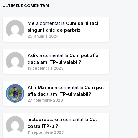
ULTIMELE COMENTARII
Me
a comentat la
Cum sa iti faci
singur lichid de parbriz
29 ianuarie 2024
Adik
a comentat la
Cum pot afla
daca am ITP-ul valabil?
13 decembrie 2023
Alin Manea
a comentat la
Cum pot
afla daca am ITP-ul valabil?
27 noiembrie 2023
Instapress.ro
a comentat la
Cat
costa ITP-ul?
11 septembrie 2023