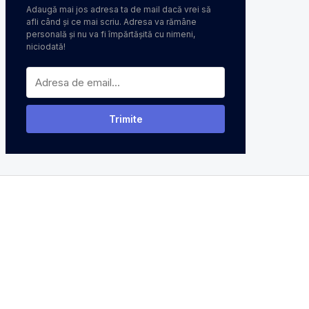
Adaugă mai jos adresa ta de mail dacă vrei să
afli când și ce mai scriu. Adresa va rămâne
personală și nu va fi împărtășită cu nimeni,
niciodată!