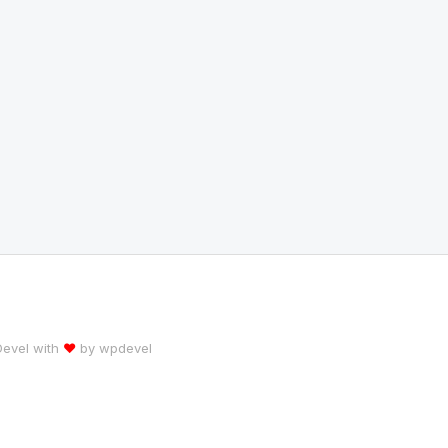
 Devel with
♥
by
wpdevel