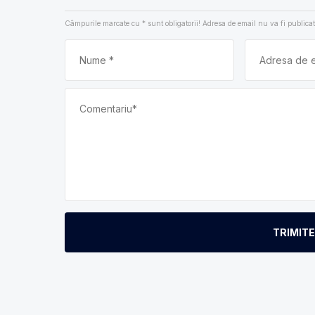
Câmpurile marcate cu
*
sunt obligatorii! Adresa de email nu va fi publicat
TRIMIT