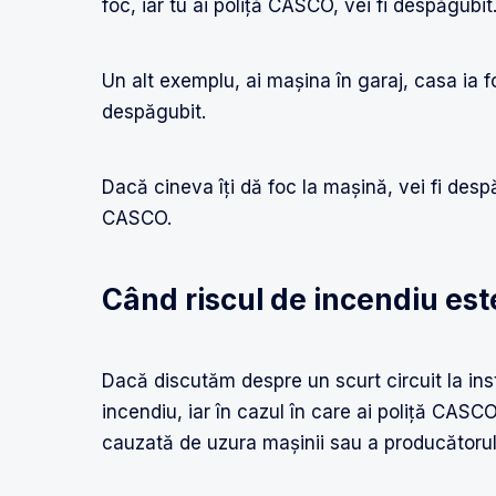
foc, iar tu ai poliță CASCO, vei fi despăgubit
Un alt exemplu, ai mașina în garaj, casa ia f
despăgubit.
Dacă cineva îți dă foc la mașină, vei fi despă
CASCO.
Când riscul de incendiu est
Dacă discutăm despre un scurt circuit la ins
incendiu, iar în cazul în care ai poliță CASC
cauzată de uzura mașinii sau a producătorul