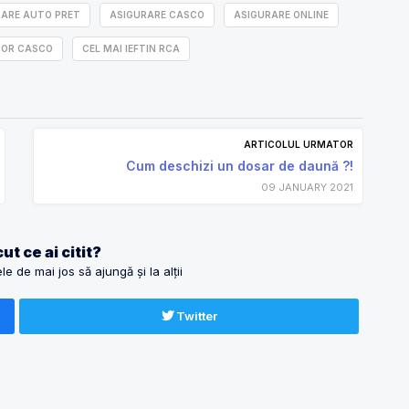
RARE AUTO PRET
ASIGURARE CASCO
ASIGURARE ONLINE
OR CASCO
CEL MAI IEFTIN RCA
ARTICOLUL URMATOR
Cum deschizi un dosar de daună ?!
09 JANUARY 2021
ut ce ai citit?
e de mai jos să ajungă și la alții
Twitter