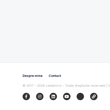
Despre mine
Contact
© 2017 - 2026 catalinv.ro - Toate drepturile rezervate |