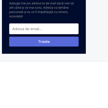
Adaugă mai jos adresa ta de mail dacă vrei să
afli când și ce mai scriu. Adresa va rămâne
personală și nu va fi împărtășită cu nimeni,
niciodată!