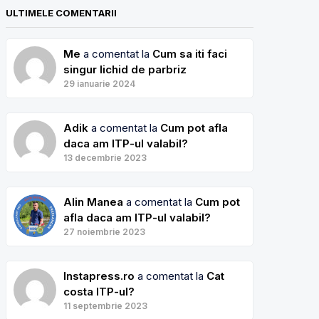
ULTIMELE COMENTARII
Me
a comentat la
Cum sa iti faci
singur lichid de parbriz
29 ianuarie 2024
Adik
a comentat la
Cum pot afla
daca am ITP-ul valabil?
13 decembrie 2023
Alin Manea
a comentat la
Cum pot
afla daca am ITP-ul valabil?
27 noiembrie 2023
Instapress.ro
a comentat la
Cat
costa ITP-ul?
11 septembrie 2023