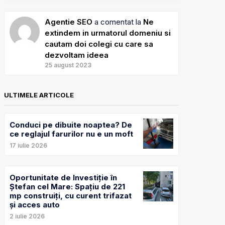
Agentie SEO
a comentat la
Ne
extindem in urmatorul domeniu si
cautam doi colegi cu care sa
dezvoltam ideea
25 august 2023
ULTIMELE ARTICOLE
Conduci pe dibuite noaptea? De
ce reglajul farurilor nu e un moft
17 iulie 2026
Oportunitate de Investiție în
Ștefan cel Mare: Spațiu de 221
mp construiți, cu curent trifazat
și acces auto
2 iulie 2026