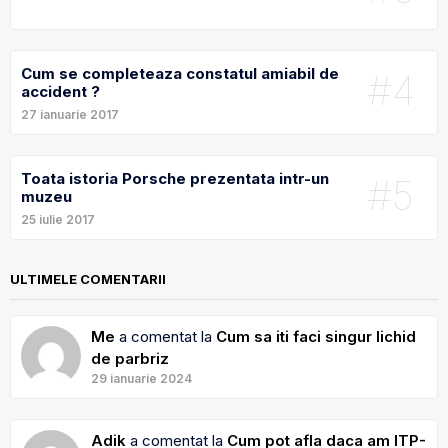
Cum se completeaza constatul amiabil de
#4
accident ?
27 ianuarie 2017
Toata istoria Porsche prezentata intr-un
#5
muzeu
25 iulie 2017
ULTIMELE COMENTARII
Me
a comentat la
Cum sa iti faci singur lichid
de parbriz
29 ianuarie 2024
Adik
a comentat la
Cum pot afla daca am ITP-