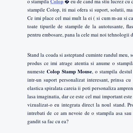
Colop
o stampila
� eu de cand ma stiu lucrez cu c
stampile Colop, iti mai ofera si suport, solutii, 
Ce imi place cel mai mult la ei ( si cum m-au si ca
toate tipurile de stampile de la autotusante, flas
pentru embosare, pana la cele mai noi tehnologii 
Stand la coada si asteptand cuminte randul meu, s
produs ce imi atrage atentia si anume o stampil
Colop Stamp Mouse
numeste
, o stampila destul
intr-un suport personalizat interesant, prinsa cu
elastica spiralata careia ii poti personaliza ampre
lasa imaginatia, dar ce este cel mai important est
vizualizat-o eu integrata direct la noul stand. Pr
intrebati de ce am nevoie de o stampila asa sa
gandit sa fac cu ea?