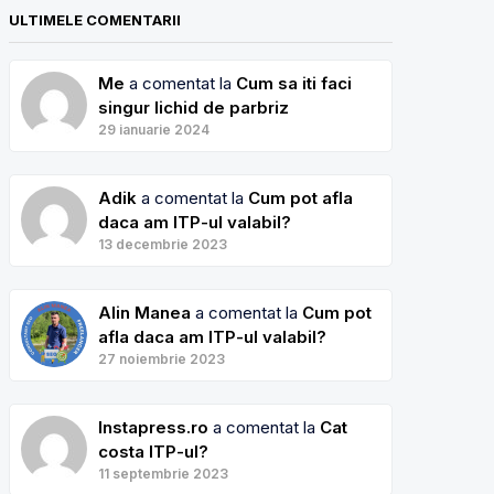
ULTIMELE COMENTARII
Me
a comentat la
Cum sa iti faci
singur lichid de parbriz
29 ianuarie 2024
Adik
a comentat la
Cum pot afla
daca am ITP-ul valabil?
13 decembrie 2023
Alin Manea
a comentat la
Cum pot
afla daca am ITP-ul valabil?
27 noiembrie 2023
Instapress.ro
a comentat la
Cat
costa ITP-ul?
11 septembrie 2023