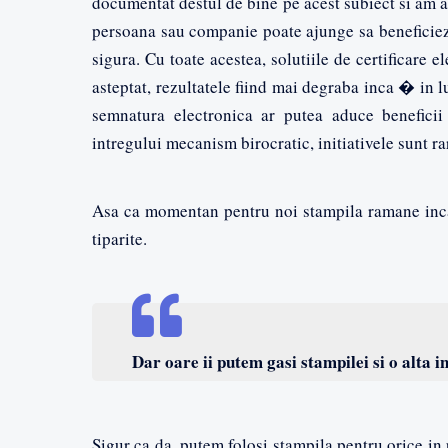
documentat destul de bine pe acest subiect si am af
persoana sau companie poate ajunge sa beneficieze
sigura. Cu toate acestea, solutiile de certificare e
asteptat, rezultatele fiind mai degraba inca � in 
semnatura electronica ar putea aduce beneficii
intregului mecanism birocratic, initiativele sunt ra
Asa ca momentan pentru noi stampila ramane inc
tiparite.
Dar oare ii putem gasi stampilei si o alta 
Sigur ca da, putem folosi stampila pentru orice in 