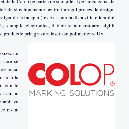
ei de la Colop pe partea de stampile si pe langa gama de
materiale si echipamente pentru intregul proces de design.
stigat de la inceput ) este ca pun la dispozitia clientului
h, stampile electronice, datiere si numaratoare, sigilii
de productie prin gravura laser sau polimerizare UV.
esizez un
a care se
 de mica,
 o coarda
nta cum te
e ca eu am
obabil va
u ce m-am