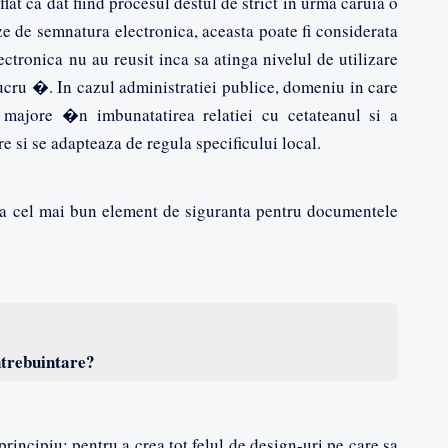
lat ca dat fiind procesul destul de strict in urma caruia o
 de semnatura electronica, aceasta poate fi considerata
lectronica nu au reusit inca sa atinga nivelul de utilizare
lucru �. In cazul administratiei publice, domeniu in care
 majore �n imbunatatirea relatiei cu cetateanul si a
re si se adapteaza de regula specificului local.
a cel mai bun element de siguranta pentru documentele
intrebuintare?
principiu: pentru a crea tot felul de design-uri pe care sa