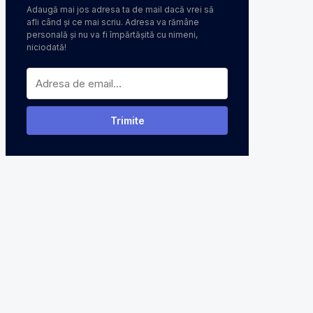
Adaugă mai jos adresa ta de mail dacă vrei să
afli când și ce mai scriu. Adresa va rămâne
personală și nu va fi împărtășită cu nimeni,
niciodată!