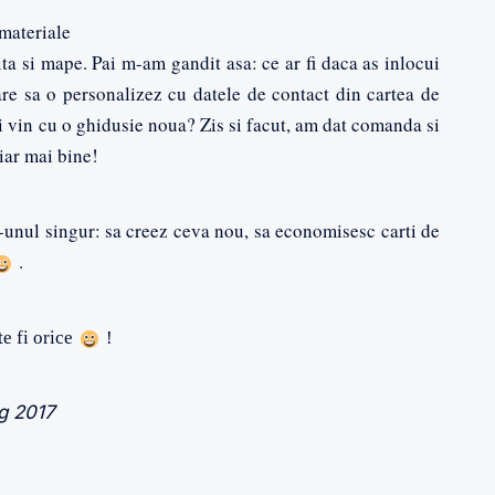
ateriale
ita si mape. Pai m-am gandit asa: ce ar fi daca as inlocui
are sa o personalizez cu datele de contact din cartea de
 si vin cu o ghidusie noua? Zis si facut, am dat comanda si
iar mai bine!
tr-unul singur: sa creez ceva nou, sa economisesc carti de
.
te fi orice
!
og 2017