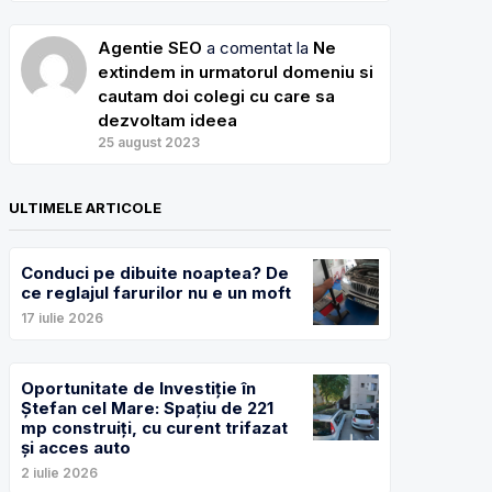
Agentie SEO
a comentat la
Ne
extindem in urmatorul domeniu si
cautam doi colegi cu care sa
dezvoltam ideea
25 august 2023
ULTIMELE ARTICOLE
Conduci pe dibuite noaptea? De
ce reglajul farurilor nu e un moft
17 iulie 2026
Oportunitate de Investiție în
Ștefan cel Mare: Spațiu de 221
mp construiți, cu curent trifazat
și acces auto
2 iulie 2026