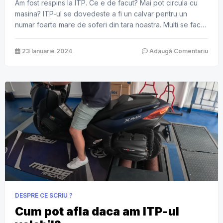
Am fost respins la ITP. Ce e de facut? Mai pot circula cu
masina? ITP-ul se dovedeste a fi un calvar pentru un
numar foarte mare de soferi din tara noastra. Multi se fac
vinovati de acest lucru deoarece nu isi intretin autoturismul
in mod corespunzator si la timp. Altii insa, au doar ghinion
23 Ianuarie 2024
Adaugă Comentariu
pentru […]
DESPRE CE SCRIU ?
Cum pot afla daca am ITP-ul