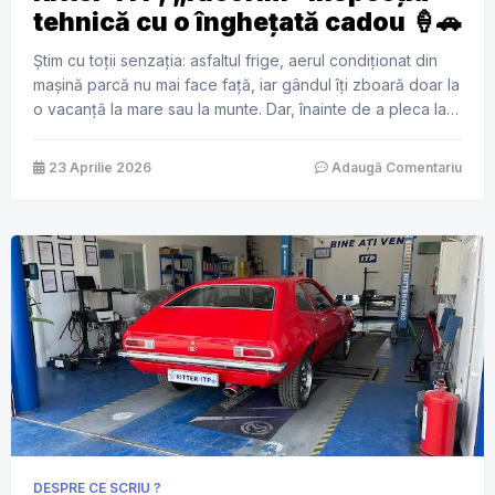
tehnică cu o înghețată cadou 🍦🚗
Știm cu toții senzația: asfaltul frige, aerul condiționat din
mașină parcă nu mai face față, iar gândul îți zboară doar la
o vacanță la mare sau la munte. Dar, înainte de a pleca la
drum lung, mai e un mic detaliu de bifat: Inspecția Tehnică
Periodică (ITP). De cele mai multe ori, vizita la stația […]
23 Aprilie 2026
Adaugă Comentariu
DESPRE CE SCRIU ?