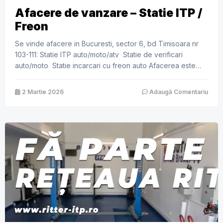
Afacere de vanzare – Statie ITP /
Freon
Se vinde afacere in Bucuresti, sector 6, bd Timisoara nr
103-111: Statie ITP auto/moto/atv Statie de verificari
auto/moto Statie incarcari cu freon auto Afacerea este
deschisa in aprilie 2023 si se preda cu urmatoarele: Site
web cu urmatoarele functionalitati: prezentarea serviciilor,
2 Martie 2026
Adaugă Comentariu
sistem de programare al clientilor, plata cu cardul pentru
serviciile dorite, alerta sms inainte […]