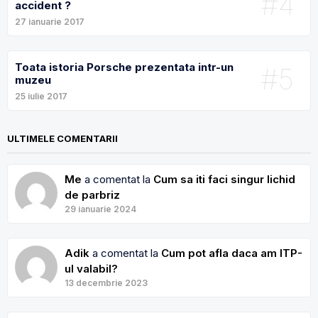
#4
accident ?
27 ianuarie 2017
Toata istoria Porsche prezentata intr-un
#5
muzeu
25 iulie 2017
ULTIMELE COMENTARII
Me
a comentat la
Cum sa iti faci singur lichid
de parbriz
29 ianuarie 2024
Adik
a comentat la
Cum pot afla daca am ITP-
ul valabil?
13 decembrie 2023