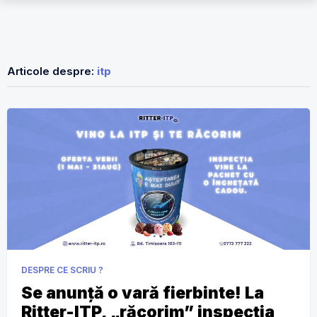
Articole despre:
itp
DESPRE CE SCRIU ?
Se anunță o vară fierbinte! La
Ritter-ITP, „răcorim” inspecția