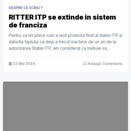
DESPRE CE SCRIU ?
RITTER ITP se extinde in sistem
de franciza
Pentru ca imi place cum a iesit proiectul final al statiei ITP si
datorita faptului ca deja a trecut mai bine de un an de la
autorizarea Statiei ITP, am considerat ca trebuie sa
mergem catre urmatorul pas al dezvoltarii conceptului
nostru. Statia ITP de la Ritter este foarte laudata de multi
22 Mai 2024
Adaugă Comentariu
clienti si de […]