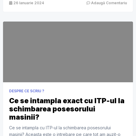
vehiculului tau a fost inregistrat in baza de date.
26 Ianuarie 2024
Adaugă Comentariu
Verificarea se face foarte usor pe site-ul lor, […]
DESPRE CE SCRIU ?
Ce se intampla exact cu ITP-ul la
schimbarea posesorului
masinii?
Ce se intampla cu ITP-ul la schimbarea posesorului
masinii? Aceasta este o intrebare pe care tot am auzit-o