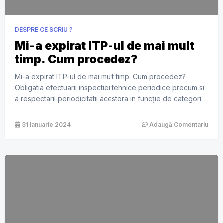
DESPRE CE SCRIU ?
Mi-a expirat ITP-ul de mai mult
timp. Cum procedez?
Mi-a expirat ITP-ul de mai mult timp. Cum procedez?
Obligatia efectuarii inspectiei tehnice periodice precum si
a respectarii periodicitatii acestora in funcţie de categoria
vehiculului, revine detinatorului legal al acestuia. Te
adresezi oricarei statii ITP. In cazul in care nu ai fost
31 Ianuarie 2024
Adaugă Comentariu
sanctionat de Politie pentru ca ai ITP-ul expirat, nu exista
nici un impediment […]