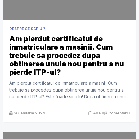
DESPRE CE SCRIU ?
Am pierdut certificatul de
inmatriculare a masinii. Cum
trebuie sa procedez dupa
obtinerea unuia nou pentru a nu
pierde ITP-ul?
Am pierdut certificatul de inmatriculare a masinii. Cum
trebuie sa procedez dupa obtinerea unuia nou pentru a
nu pierde ITP-ul? Este foarte simplu! Dupa obtinerea unui
nou talon, te adresezi statiei unde ai facut ultimul ITP
valabil, iar acestia au obligatia sa iti elibereze un duplicat
30 Ianuarie 2024
Adaugă Comentariu
contra unei taxe care este de regula modica. Daca […]