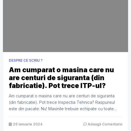
DESPRE CE SCRIU ?
Am cumparat o masina care nu
are centuri de siguranta (din
fabricatie). Pot trece ITP-ul?
Am cumparat o masina care nu are centuri de siguranta
(din fabricatie). Pot trece Inspectia Tehnica? Raspunsul
este din pacate: Nu! Masinile trebuie echipate cu toate
sistemele prevazute de lege, chiar daca nu le au din
fabricatie, iar centurile de siguranta sunt obligatorii.
29 Ianuarie 2024
Adaugă Comentariu
Centurile de siguranta trebuie sa existe pentru toti