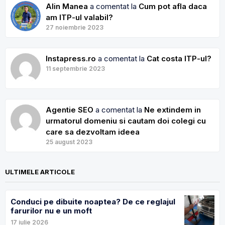
Alin Manea
a comentat la
Cum pot afla daca
am ITP-ul valabil?
27 noiembrie 2023
Instapress.ro
a comentat la
Cat costa ITP-ul?
11 septembrie 2023
Agentie SEO
a comentat la
Ne extindem in
urmatorul domeniu si cautam doi colegi cu
care sa dezvoltam ideea
25 august 2023
ULTIMELE ARTICOLE
Conduci pe dibuite noaptea? De ce reglajul
farurilor nu e un moft
17 iulie 2026