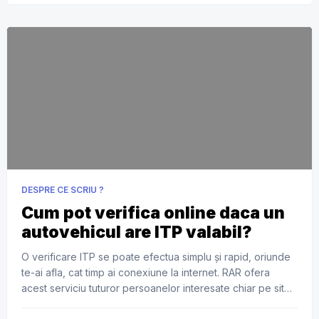
ocupantii autoturismului, dar exista […]
DESPRE CE SCRIU ?
Cum pot verifica online daca un
autovehicul are ITP valabil?
O verificare ITP se poate efectua simplu și rapid, oriunde
te-ai afla, cat timp ai conexiune la internet. RAR ofera
acest serviciu tuturor persoanelor interesate chiar pe site-
ul lor si iti ofera posibilitatea de a verifica daca ITP-ul