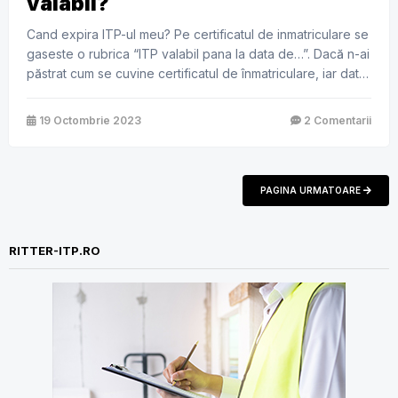
valabil?
Cand expira ITP-ul meu? Pe certificatul de inmatriculare se
gaseste o rubrica “ITP valabil pana la data de…”. Dacă n-ai
păstrat cum se cuvine certificatul de înmatriculare, iar data
de pe spatele acestuia s-a șters, poți vedea online când
trebuie să mergi să-ți faci ITP-ul accesand site-ul oficial
19 Octombrie 2023
2 Comentarii
RAR – acolo este locul de unde […]
PAGINA URMATOARE
RITTER-ITP.RO