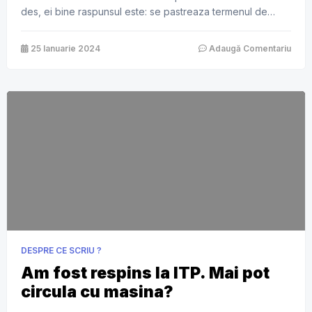
des, ei bine raspunsul este: se pastreaza termenul de
valabilitate. La schimbarea posesorului, se va emite un nou
certificat de inmatriculare, pe care politia va scrie data
25 Ianuarie 2024
Adaugă Comentariu
pana la care ITP-ul va ramane valabil. Asa ca este […]
DESPRE CE SCRIU ?
Am fost respins la ITP. Mai pot
circula cu masina?