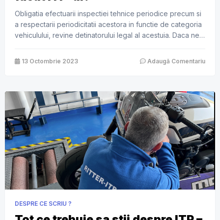
Obligatia efectuarii inspectiei tehnice periodice precum si
a respectarii periodicitatii acestora in functie de categoria
vehiculului, revine detinatorului legal al acestuia. Daca ne
referim strict la autoturisme, atunci periodicitatea este la 2
ani pentru autoturisme de uz personal sau commercial, 6
13 Octombrie 2023
Adaugă Comentariu
luni daca autoturismul este folosit pentru
taxi/Uber/Bolt/Black Cab sau 1 an pentru scoala de […]
DESPRE CE SCRIU ?
Tot ce trebuie sa stii despre ITP –