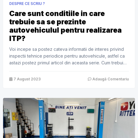
DESPRE CE SCRIU ?
Care sunt conditiile in care
trebuie sa se prezinte
autovehiculul pentru realizarea
ITP?
Voi incepe sa postez cateva informatii de interes privind
inspectii tehnice periodice pentru autovehicule, astfel ca
astazi postez primul articol din aceasta serie. Cum trebuie
sa va prezentati la ITP cu autovehiculul vostru? In
conformitate cu prevederile Legii, vehiculele rutiere
7 August 2023
Adaugă Comentariu
inmatriculate pot fi mentinute in circulatie numai daca se
face dovada incadrarii acestora in cerintele […]