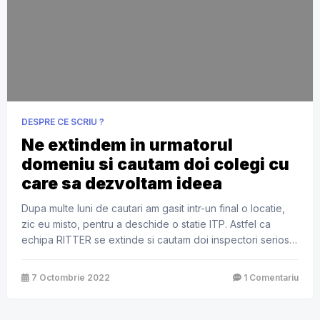
DESPRE CE SCRIU ?
Ne extindem in urmatorul
domeniu si cautam doi colegi cu
care sa dezvoltam ideea
Dupa multe luni de cautari am gasit intr-un final o locatie,
zic eu misto, pentru a deschide o statie ITP. Astfel ca
echipa RITTER se extinde si cautam doi inspectori seriosi
cu care sa dezvoltam statia ITP. Locatia se afla in Bucuresti
sector 6, mai exact in incinta Bucuresti Construct din Bd-ul
7 Octombrie 2022
1 Comentariu
Timisoara 103-111. Daca […]