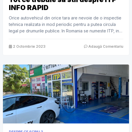
INFO RAPID
Orice autovehicul din orice tara are nevoie de o inspectie
tehnica realizata in mod periodic pentru a putea circula
legal pe drumurile publice. In Romania se numeste ITP, in
Marea Britanie se numeste MOT, in Germania HU ( sau
TUV cum il stie toata lumea ) si asa mai departe. In
2 Octombrie 2023
Adaugă Comentariu
Romania inspectia tehnica este […]
DESPRE CE SCRIU ?