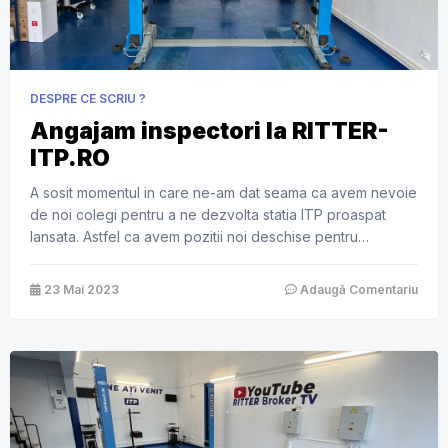
DESPRE CE SCRIU ?
Angajam inspectori la RITTER-
ITP.RO
A sosit momentul in care ne-am dat seama ca avem nevoie
de noi colegi pentru a ne dezvolta statia ITP proaspat
lansata. Astfel ca avem pozitii noi deschise pentru
posturile de inspectori ITP. Statia noastra este autorizata
de RAR si are codul de statie B0798 si este situata in
23 Mai 2023
Adaugă Comentariu
Sector 6 pe Bd. Timisoara la nr. […]