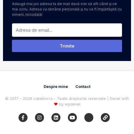
Adaugă mai jos adresa ta de mail dacă vrei să afli când și ce
mai scriu. Adresa va rămâne personală și nu va fi împărtășită cu
nimeni, niciodată!
Despre mine
Contact
© 2017 - 2026 catalinv.ro - Toate drepturile rezervate | Devel with
♥
by
wpdevel