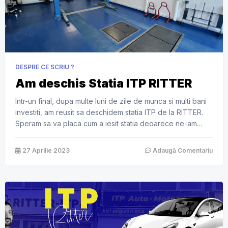
DESPRE CE SCRIU ?
Am deschis Statia ITP RITTER
Intr-un final, dupa multe luni de zile de munca si multi bani
investiti, am reusit sa deschidem statia ITP de la RITTER.
Speram sa va placa cum a iesit statia deoarece ne-am
chinuit foarte tare sa facem acest concept de statie ITP,
care spunem noi ca a iesit la un nivel de calitate superior.
27 Aprilie 2023
Adaugă Comentariu
Prin […]