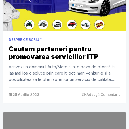
DESPRE CE SCRIU ?
Cautam parteneri pentru
promovarea serviciilor ITP
Activezi in domeniul Auto/Moto si ai o baza de clienti? Iti
las mai jos o solutie prin care iti poti mari veniturile si ai
posibilitatea sa le oferi soferilor un serviciu de calitate.
Noi, cei de la RITTER-ITP.ro cautam parteneri in Bucuresti
si Ilfov pentru promovarea serviciilor noastre de inspectii
25 Aprilie 2023
Adaugă Comentariu
tehnice periodice! Astfel ca oferim […]