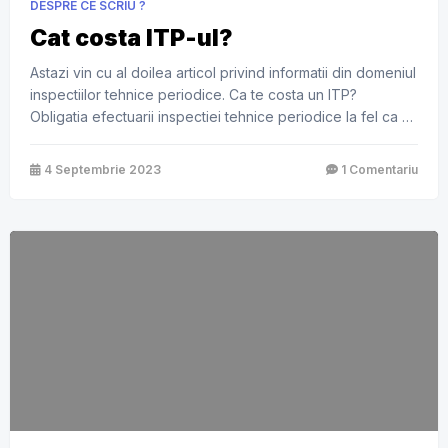
DESPRE CE SCRIU ?
Cat costa ITP-ul?
Astazi vin cu al doilea articol privind informatii din domeniul
inspectiilor tehnice periodice. Ca te costa un ITP?
Obligatia efectuarii inspectiei tehnice periodice la fel ca şi
cea a respectarii periodicitatii acestora in functie de
categoria vehiculului, revine detinatorului legal al acestuia.
4 Septembrie 2023
1 Comentariu
Termenul pentru efectuarea primei inspectii tehnice
periodice se socoteste de la data primei […]