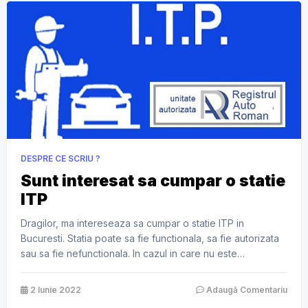
DESPRE CE SCRIU ?
Sunt interesat sa cumpar o statie
ITP
Dragilor, ma intereseaza sa cumpar o statie ITP in
Bucuresti. Statia poate sa fie functionala, sa fie autorizata
sau sa fie nefunctionala. In cazul in care nu este
functionala, poate avea sau nu echipamentele/utilajele. Ma
intereseaza o statie care sa nu fie la periferie si sa fie usor
2 Iunie 2022
Adaugă Comentariu
accesibila traficului auto. Pe scurt, cel mai […]