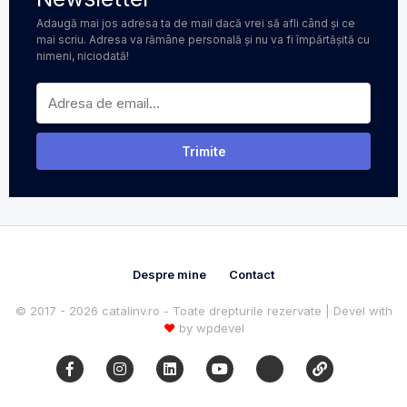
Adaugă mai jos adresa ta de mail dacă vrei să afli când și ce
mai scriu. Adresa va rămâne personală și nu va fi împărtășită cu
nimeni, niciodată!
Despre mine
Contact
© 2017 - 2026 catalinv.ro - Toate drepturile rezervate | Devel with
♥
by
wpdevel