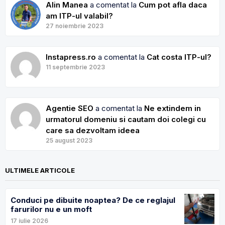
Alin Manea
a comentat la
Cum pot afla daca
am ITP-ul valabil?
27 noiembrie 2023
Instapress.ro
a comentat la
Cat costa ITP-ul?
11 septembrie 2023
Agentie SEO
a comentat la
Ne extindem in
urmatorul domeniu si cautam doi colegi cu
care sa dezvoltam ideea
25 august 2023
ULTIMELE ARTICOLE
Conduci pe dibuite noaptea? De ce reglajul
farurilor nu e un moft
17 iulie 2026