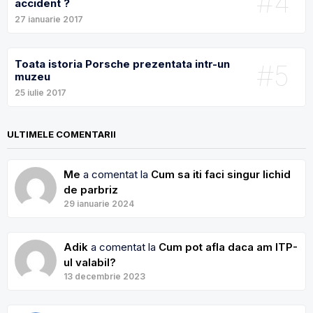
#4
accident ?
27 ianuarie 2017
Toata istoria Porsche prezentata intr-un
#5
muzeu
25 iulie 2017
ULTIMELE COMENTARII
Me
a comentat la
Cum sa iti faci singur lichid
de parbriz
29 ianuarie 2024
Adik
a comentat la
Cum pot afla daca am ITP-
ul valabil?
13 decembrie 2023