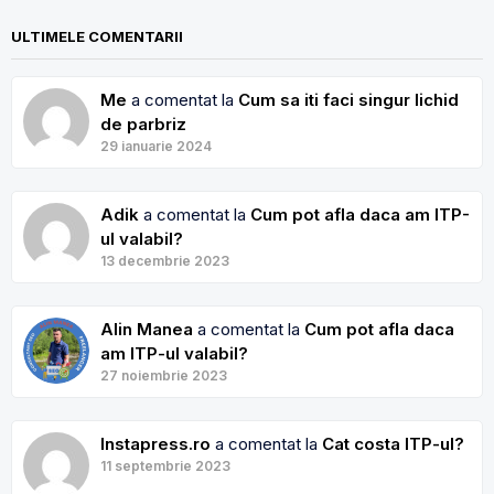
ULTIMELE COMENTARII
Me
a comentat la
Cum sa iti faci singur lichid
de parbriz
29 ianuarie 2024
Adik
a comentat la
Cum pot afla daca am ITP-
ul valabil?
13 decembrie 2023
Alin Manea
a comentat la
Cum pot afla daca
am ITP-ul valabil?
27 noiembrie 2023
Instapress.ro
a comentat la
Cat costa ITP-ul?
11 septembrie 2023