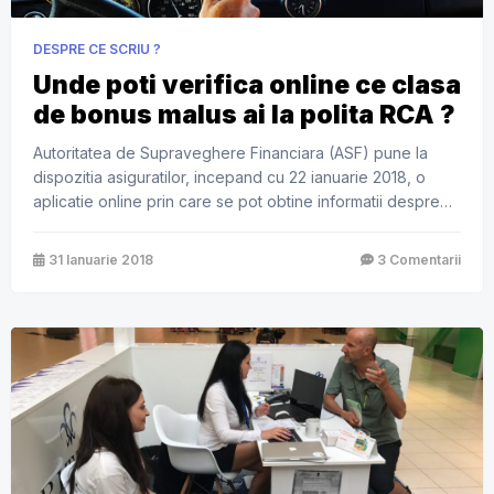
DESPRE CE SCRIU ?
Unde poti verifica online ce clasa
de bonus malus ai la polita RCA ?
Autoritatea de Supraveghere Financiara (ASF) pune la
dispozitia asiguratilor, incepand cu 22 ianuarie 2018, o
aplicatie online prin care se pot obtine informatii despre
incadrarea in clasa bonus-malus (B/M) a autovehiculului
asigurat prin RCA. Cautarea se poate face simultan pentru
31 Ianuarie 2018
3 Comentarii
maximum cinci vehicule, iar criteriile de cautare
sunt numarul de inmatriculare sau numarul de identificare al
autovehiculului (seria de […]