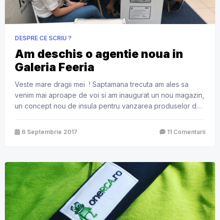
DESPRE CE SCRIU ?
Am deschis o agentie noua in
Galeria Feeria
Veste mare dragii mei ! Saptamana trecuta am ales sa
venim mai aproape de voi si am inaugurat un nou magazin,
un concept nou de insula pentru vanzarea produselor de
asigurari Ritter-Broker de Asigurare in Baneasa Shopping
City, in incinta galeriei Feeria, in linia caselor de marcat
6 Septembrie 2017
11 Comentarii
Carrefour. Am auzit ca ar mai fi si […]