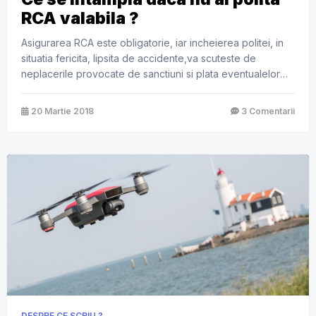
RCA valabila ?
Asigurarea RCA este obligatorie, iar incheierea politei, in
situatia fericita, lipsita de accidente,va scuteste de
neplacerile provocate de sanctiuni si plata eventualelor
amenzi. Daca aveti in proprietate un vehicul inmatriculat
sau inregistrat in Romania si daca nu incheiati asigurarea
20 Martie 2018
3 Comentarii
obligatorie RCA, sau nu o mentineti in valabilitate in mod
continuu, prin plata primelor de asigurare, savarsiti o
contraventie. Nerespectarea […]
DESPRE CE SCRIU ?