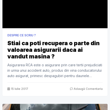
DESPRE CE SCRIU ?
Stiai ca poti recupera o parte din
valoarea asigurarii daca ai
vandut masina ?
Asigurarea RCA este o asigurare prin care tertii prejudiciati
in urma unui accident auto, produs din vina conducatorului
auto asigurat, primesc despagubiri pentru daunele
materiale si/sau decesul ori vatamarile corporale suferite
in acel accident. Toate persoanele fizice sau juridice care
15 Iulie 2017
Adaugă Comentariu
au in proprietate vehicule supuse inmatricularii/inregistrarii
in Romania au obligatia de a incheia asigurarea RCA. […]