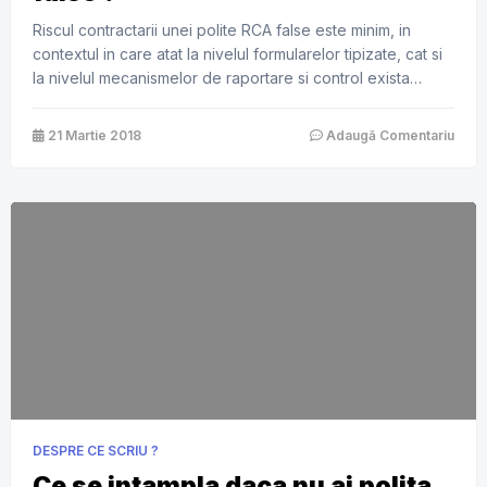
Riscul contractarii unei polite RCA false este minim, in
contextul in care atat la nivelul formularelor tipizate, cat si
la nivelul mecanismelor de raportare si control exista
suficiente elemente de siguranta. Cu toate acestea,
consumatorii de asigurari au la randul lor un rol important in
21 Martie 2018
Adaugă Comentariu
prevenirea sau descoperirea la timp a unor asemenea
cazuri, respectand anumite masuri recomandate: �
Trebuie sa fiti […]
DESPRE CE SCRIU ?
Ce se intampla daca nu ai polita