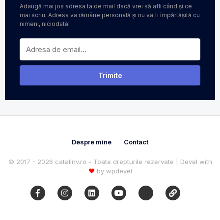
Adaugă mai jos adresa ta de mail dacă vrei să afli când și ce
mai scriu. Adresa va rămâne personală și nu va fi împărtășită cu
nimeni, niciodată!
Despre mine
Contact
© 2017 - 2026 catalinv.ro - Toate drepturile rezervate | Devel with
♥
by
wpdevel