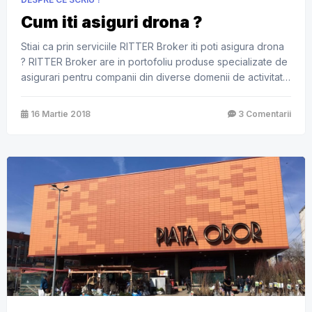
Cum iti asiguri drona ?
Stiai ca prin serviciile RITTER Broker iti poti asigura drona
? RITTER Broker are in portofoliu produse specializate de
asigurari pentru companii din diverse domenii de activitate.
Asigurarea pentru drone este prima de felul acesta din
Romania � o asigurare de aviatie customizata specific
16 Martie 2018
3 Comentarii
pentru drone comerciale. Asigurarea pentru drone este
adresata atat operatorilor de […]