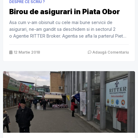
DESPRE CE SCRIU ?
Birou de asigurari in Piata Obor
Asa cum v-am obisnuit cu cele mai bune servicii de
asigurari, ne-am gandit sa deschidem si in sectorul 2
o Agentie RITTER Broker. Agentia se afla la parterul Pietei
Obor. Poti da de noi la parter exact langa lifturile de langa
grupul sanitar. RITTER � Broker intermediaza la aceasta
12 Martie 2018
Adaugă Comentariu
data toate tipurile de asigurari . Intre acestea, amintim
asigurarile […]