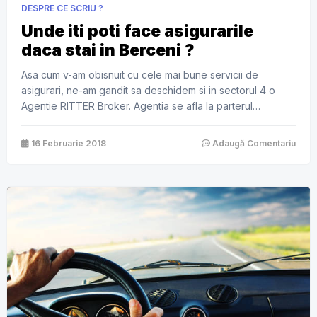
DESPRE CE SCRIU ?
Unde iti poti face asigurarile
daca stai in Berceni ?
Asa cum v-am obisnuit cu cele mai bune servicii de
asigurari, ne-am gandit sa deschidem si in sectorul 4 o
Agentie RITTER Broker. Agentia se afla la parterul
magazinului arhicunoscut de toata lumea din zona: ” BiG
Berceni ” . Poti da de noi imediat dupa intrarea principala
16 Februarie 2018
Adaugă Comentariu
in stanga langa geam. RITTER – Broker intermediaza […]