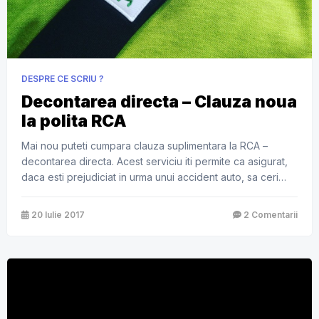
DESPRE CE SCRIU ?
Decontarea directa – Clauza noua
la polita RCA
Mai nou puteti cumpara clauza suplimentara la RCA –
decontarea directa. Acest serviciu iti permite ca asigurat,
daca esti prejudiciat in urma unui accident auto, sa ceri
despagubirile direct de la propriul asigurator unde ai polita
RCA incheiata. Totusi,decontarea directa e
20 Iulie 2017
2 Comentarii
facultativa pentru cel care-si face asigurarea RCA si poate
opta daca doreste acest serviciu sau nu. Aceasta […]