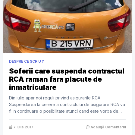
DESPRE CE SCRIU ?
Soferii care suspenda contractul
RCA raman fara placute de
inmatriculare
Din iulie apar noi reguli privind asigurarile RCA
Suspendarea la cerere a contractului de asigurare RCA va
fi in continuare o posibilitate atunci cand este vorba de
suspendarea dreptului de circulatie al vehiculului sau de
imobilizarea acestuia. Totusi, proprietarii vor trebui sa
7 Iulie 2017
Adaugă Comentariu
depuna placutele de inmatriculare politie. Aceasta solutie