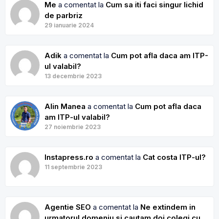
Me
a comentat la
Cum sa iti faci singur lichid
de parbriz
29 ianuarie 2024
Adik
a comentat la
Cum pot afla daca am ITP-
ul valabil?
13 decembrie 2023
Alin Manea
a comentat la
Cum pot afla daca
am ITP-ul valabil?
27 noiembrie 2023
Instapress.ro
a comentat la
Cat costa ITP-ul?
11 septembrie 2023
Agentie SEO
a comentat la
Ne extindem in
urmatorul domeniu si cautam doi colegi cu