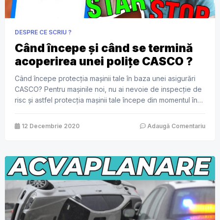
DESPRE CE SCRIU ?
Când începe și când se termină
acoperirea unei polițe CASCO ?
Când începe protecția mașinii tale în baza unei asigurări
CASCO? Pentru mașinile noi, nu ai nevoie de inspecție de
risc și astfel protecția mașinii tale începe din momentul în
care îți ridici mașina de la dealerul auto. Acest lucru,
evident, cu condiția să-ți fi achitat prima de asigurare, fie
12 Decembrie 2020
Adaugă Comentariu
că ai platit în rate, fie […]