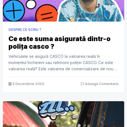
DESPRE CE SCRIU ?
Ce este suma asigurată dintr-o
polița casco ?
Vehiculele se asigură CASCO la valoarea reală în
momentul încheierii sau reînnoirii poliței CASCO. Ce este
valoarea reală? Este valoarea de comercializare de nou a
vehiculului fie prin facturi, diverse cataloage etc, minus
uzura vechimii vehiculului. În continuare, suma asigurată se
5 Decembrie 2020
Adaugă Comentariu
stabilește diferit între mașinile noi 0 km și mașinile second
hand. Pentru mașinile noi, […]