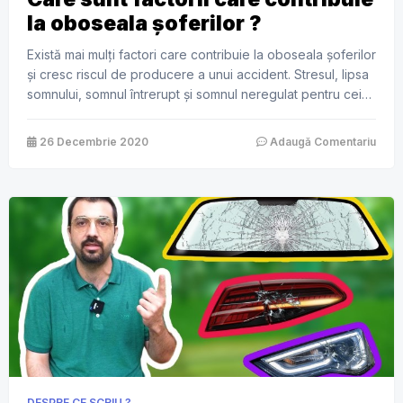
la oboseala șoferilor ?
Există mai mulți factori care contribuie la oboseala șoferilor
și cresc riscul de producere a unui accident. Stresul, lipsa
somnului, somnul întrerupt și somnul neregulat pentru cei
care lucrează în ture de zi și de noapte pot fi câțiva
factori. Alți factori pot fi medicamentele. Sunt anumite
26 Decembrie 2020
Adaugă Comentariu
medicamente care îți provoacă somnolență, este util ca
[…]
DESPRE CE SCRIU ?