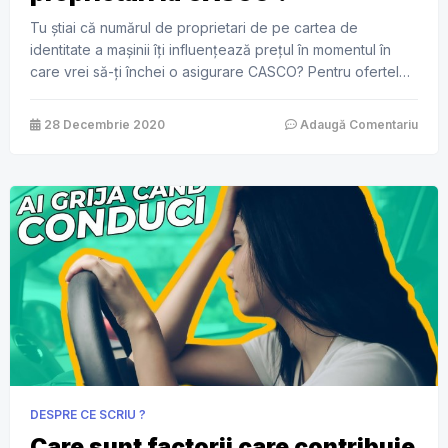
Tu știai că numărul de proprietari de pe cartea de
identitate a mașinii îți influențează prețul în momentul în
care vrei să-ți închei o asigurare CASCO? Pentru ofertele
de asigurări CASCO, societățile de asigurări iau în
considerare și numărul de proprietari menționați în cărțile
28 Decembrie 2020
Adaugă Comentariu
de identitate ale vehiculelor. Astfel avem 4 categorii: 1.
Autoturisme noi, […]
DESPRE CE SCRIU ?
Care sunt factorii care contribuie