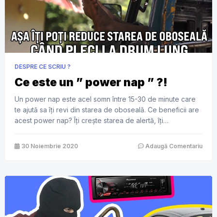
DESPRE CE SCRIU ?
Ce este un ” power nap ” ?!
Un power nap este acel somn între 15-30 de minute care
te ajută sa îți revi din starea de oboseală. Ce beneficii are
acest power nap? Îți crește starea de alertă, îți
îmbunătățește starea psihică și îți crește gradul de
concentrare. Cum poți să te bucuri ca șofer, de un power
30 Noiembrie 2020
Adaugă Comentariu
nap? Ești șofer, pleci […]