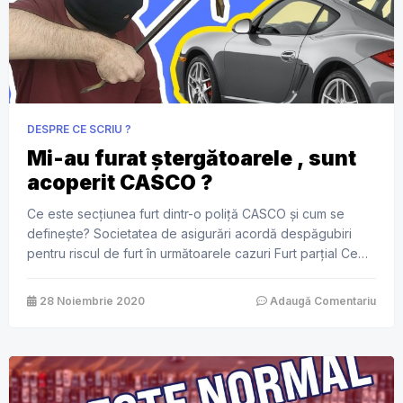
DESPRE CE SCRIU ?
Mi-au furat ștergătoarele , sunt
acoperit CASCO ?
Ce este secțiunea furt dintr-o poliță CASCO și cum se
definește? Societatea de asigurări acordă despăgubiri
pentru riscul de furt în următoarele cazuri Furt parțial Ce
înseamnă asta? Ți se poate fura carcasa la oglindă, oglinzi,
geamuri, ștergătoarele și alte elemente ce pot fi furate de
28 Noiembrie 2020
Adaugă Comentariu
pe mașina ta. Furt total Este atunci când ți […]