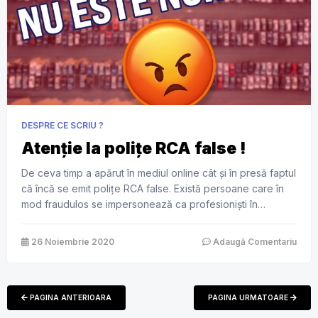
DESPRE CE SCRIU ?
Atenție la polițe RCA false !
De ceva timp a apărut în mediul online cât și în presă faptul
că încă se emit polițe RCA false. Există persoane care în
mod fraudulos se impersonează ca profesioniști în
domeniu și emit polițe de asigurare RCA false la societăți
de asigurări care nici măcar nu mai există. Acest aspect,
26 Noiembrie 2020
Adaugă Comentariu
pe lângă faptul că […]
PAGINA ANTERIOARA
PAGINA URMATOARE