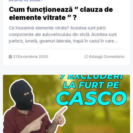
Cum funcționează ” clauza de
elemente vitrate ” ?
Ce înseamnă elemente vitrate? Acestea sunt părți
componente ale autovehiculului din sticlă. Acestea sunt
parbriz, lunetă, geamuri laterale, trapă în cazul în care
mașina este echipată cu așa ceva, plafonul din sticlă sau
oglinzile. Tot la elementele vitrate sunt incluse și
21 Decembrie 2020
Adaugă Comentariu
elementele optice, farurile, stopurile, proiectoarele și
semnalizatoarele. Ce acoperă această clauză? Inlocuirea
și repararea […]