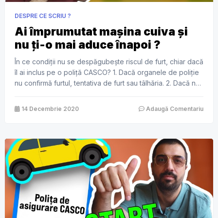
DESPRE CE SCRIU ?
Ai împrumutat mașina cuiva și
nu ți-o mai aduce înapoi ?
În ce condiții nu se despăgubește riscul de furt, chiar dacă
îl ai inclus pe o poliță CASCO? 1. Dacă organele de poliție
nu confirmă furtul, tentativa de furt sau tâlhăria. 2. Dacă nu
ai declarat furtul la poliție. 3. Dacă ai coborât din mașină, ți-
ai lăsat cheile în contact și atunci ți s-a furat […]
14 Decembrie 2020
Adaugă Comentariu