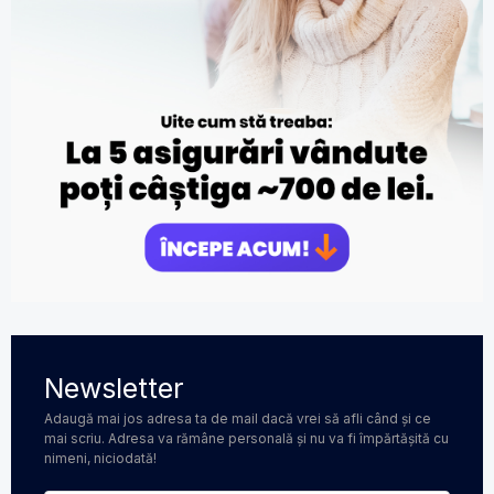
Newsletter
Adaugă mai jos adresa ta de mail dacă vrei să afli când și ce
mai scriu. Adresa va rămâne personală și nu va fi împărtășită cu
nimeni, niciodată!