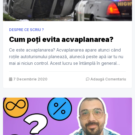
DESPRE CE SCRIU ?
Cum poți evita acvaplanarea?
Ce este acvaplanarea? Acvaplanarea apare atunci când
roțile autoturismului planează, alunecă peste apă iar tu nu
mai ai niciun control. Acest lucru se întâmplă în general
când plouă torențial și treci peste o baltă foarte adâncă.
Acolo s-a strâns o cantitate mare de apă, care nu mai
7 Decembrie 2020
Adaugă Comentariu
poate fi evacuată de către șanțurile, adică structura […]